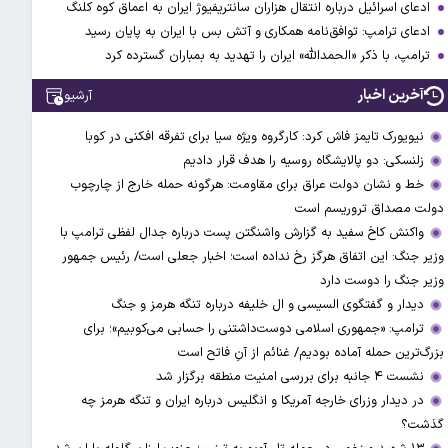
ادعای اسرائیل درباره انتقال هزاران سانتریفیوژ ایران به اعماق کوه کلنگ
ادعای ترامپ: توافق‌نامه همکاری و آتش بس با ایران به پایان رسید
ترامپ، با ذکر «الحمدالله» ایران را تهدید به بمباران گسترده کرد
آخرین اخبار
آرشیو
نیویورک تایمز فاش کرد: کارگروه ویژه سیا برای تفرقه افکنی در کوبا
زلنسکی: دو پالایشگاه روسیه را هدف قرار دادیم
خط و نشان دولت عراق برای مقاومت: هرگونه حمله خارج از چارچوب
دولت مصداق تروریسم است
واکنش کاخ سفید به گزارش واشنگتن پست درباره جدال لفظی ترامپ با
وزیر جنگ: این اتفاق هرگز رخ نداده است؛ اخبار جعلی است/ رئیس جمهور
وزیر جنگ را دوست دارد
دیدار و گفتگوی السیسی و ال خلیفه درباره تنگه هرمز و جنگ
ترامپ: «جمهوری اسلامی دوست‌داشتنی را حسابی می‌کوبیم»؛ برای
بزرگ‌ترین حمله آماده بودیم/ غنائم از آنِ فاتح است
نشست ۴ جانبه برای بررسی امنیت منطقه برگزار شد
در دیدار وزرای خارجه آمریکا و انگلیس درباره ایران و تنگه هرمز چه
گذشت؟