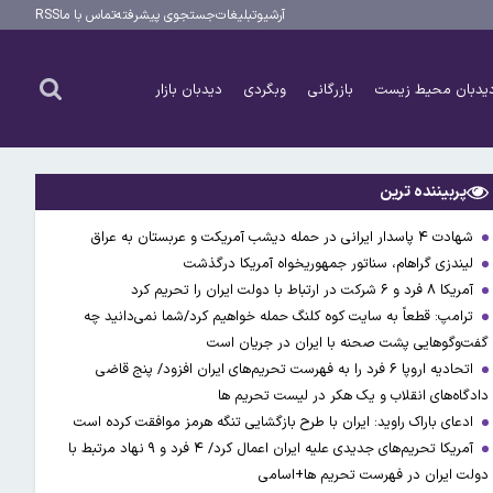
آرشیو
تبلیغات
جستجوی پیشرفته
تماس با ما
RSS
یدبان محیط زیست
بازرگانی
وبگردی
دیدبان بازار
پربیننده ترین
شهادت ۴ پاسدار ایرانی در حمله دیشب آمریکت و عربستان به عراق
لیندزی گراهام، سناتور جمهوریخواه آمریکا درگذشت
آمریکا ۸ فرد و ۶ شرکت در ارتباط با دولت ایران را تحریم کرد
ترامپ: قطعاً به سایت کوه کلنگ حمله خواهیم کرد/شما نمی‌دانید چه
گفت‌وگوهایی پشت صحنه با ایران در جریان است
اتحادیه اروپا ۶ فرد را به فهرست تحریم‌های ایران افزود/ پنج قاضی
دادگاه‌های انقلاب و یک هکر در لیست تحریم ها
ادعای باراک راوید: ایران با طرح بازگشایی تنگه هرمز موافقت کرده است
آمریکا تحریم‌های جدیدی علیه ایران اعمال کرد/ ۴ فرد و ۹ نهاد مرتبط با
دولت ایران در فهرست تحریم ها+اسامی