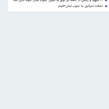
۱۳ شهید و زخمی در حمله تل آویو به تبنین؛ جنوب لبنان گلوله باران شد
حملات اسرائیل به جنوب لبنان+فیلم