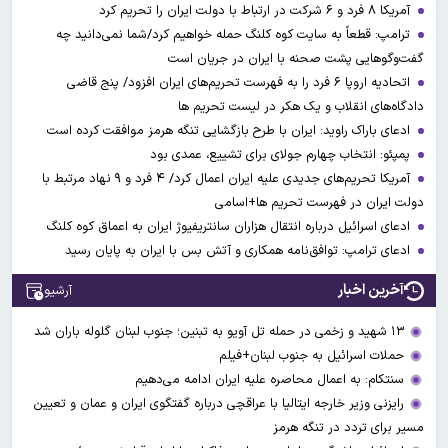
آمریکا ۸ فرد و ۶ شرکت در ارتباط با دولت ایران را تحریم کرد
ترامپ: قطعاً به سایت کوه کلنگ حمله خواهیم کرد/شما نمی‌دانید چه
گفت‌وگوهایی پشت صحنه با ایران در جریان است
اتحادیه اروپا ۶ فرد را به فهرست تحریم‌های ایران افزود/ پنج قاضی
دادگاه‌های انقلاب و یک هکر در لیست تحریم ها
ادعای باراک راوید: ایران با طرح بازگشایی تنگه هرمز موافقت کرده است
پمپئو: انتخاب چهارم جولای برای تشییع، عمدی بود
آمریکا تحریم‌های جدیدی علیه ایران اعمال کرد/ ۴ فرد و ۹ نهاد مرتبط با
دولت ایران در فهرست تحریم ها+اسامی
ادعای اسرائیل درباره انتقال هزاران سانتریفیوژ ایران به اعماق کوه کلنگ
ادعای ترامپ: توافق‌نامه همکاری و آتش بس با ایران به پایان رسید
آخرین اخبار
آرشیو
۱۳ شهید و زخمی در حمله تل آویو به تبنین؛ جنوب لبنان گلوله باران شد
حملات اسرائیل به جنوب لبنان+فیلم
سنتکام: به اعمال محاصره علیه ایران ادامه می‌دهیم
رایزنی وزیر خارجه ایتالیا با عراقچی درباره گفتگوی ایران و عمان و تعیین
مسیر برای تردد در تنگه هرمز