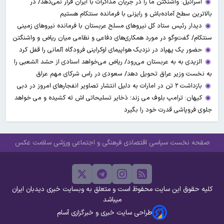
اسرائیل: واشنگتن ما را در جریان مذاکرات با ایران قرار نمی‌دهد/ در
بالاترین سطح آماده‌باش و رایزنی با فرمانده سنتکام هستیم
دیدار رئیس ستاد کل نیروهای مسلح عربستان با فرمانده نیروهای زمینی
سنتکام/ گفت‌وگو در مورد همکاری‌های دفاعی و نظامی میان ریاض و واشنگتن
حضور یک پهپاد در نزدیک هواپیمای اوکراینی فرودگاه آلمانی را قفل کرد
الزیدی به به عربستان می‌رود/ ریاض می‌خواهد اسنادی از حشد الشعبی را
به نخست وزیر عراق تحویل دهد/ سعودی در راس شرکای مهم عراق
بازداشت ۲ تن در امارات به‌ دلیل انتشار تصاویر انفجارهای امروز در دبی
کیهان: ترامپ بلوف می زند؛ ذخایر تسلیحاتی اش ته کشیده و می خواهد
جلوی فروپاشی قدرت خود را بگیرد
صفحه نخست
سیاسی
اقتصادی
فرهنگی و اجتماعی
ورزشی
سلامت
عکس
کلیه حقوق این سایت محفوظ است و متعلق به وبسایت خبری دیدبان ایران
میباشد
طراحی سایت خبری و خبرگزاری آسام