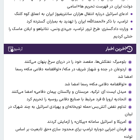
دولت ایران در فهرست تحریم ها+اسامی
ادعای اسرائیل درباره انتقال هزاران سانتریفیوژ ایران به اعماق کوه کلنگ
ترامپ، با ذکر «الحمدالله» ایران را تهدید به بمباران گسترده کرد
وزارت دادگستری: طرح ترور ترامپ، جی‌دی ونس، نتانیاهو و ایلان ماسک را
خنثی کردیم
آخرین اخبار
آرشیو
بلومبرگ: نفتکش‌ها، مقصد خود را در دریای سرخ پنهان می‌کنند
اردوغان در جده و شهباز شریف در مکه/ «توافقنامه دفاعی مکه» رسما
امضا شد
«توافقنامه دفاعی مکه» رسما امضا شد
میدل ایست آی: ترکیه، عربستان و پاکستان پیمان دفاعی» امضا می‌کنند
اتحادیه اروپا ۵ فرد مرتبط با صنایع دفاعی روسیه را تحریم کرد
تداوم نقض آتش‌بس؛حمله توپخانه‌ای و پهپادی اسرائیل به چند شهرک در
لبنان
آمریکا و اسرائیل سامانه «پیکان» را آزمایش کردند
فرمان اجرایی دوباره ترامپ برای محدود سازی «حق تابعیت بر اساس
تولد»