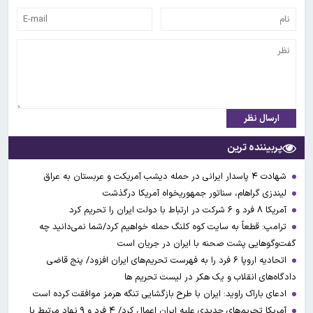
ارسال نظر
پربیننده ترین
شهادت ۴ پاسدار ایرانی در حمله دیشب آمریکت و عربستان به عراق
لیندزی گراهام، سناتور جمهوریخواه آمریکا درگذشت
آمریکا ۸ فرد و ۶ شرکت در ارتباط با دولت ایران را تحریم کرد
ترامپ: قطعاً به سایت کوه کلنگ حمله خواهیم کرد/شما نمی‌دانید چه
گفت‌وگوهایی پشت صحنه با ایران در جریان است
اتحادیه اروپا ۶ فرد را به فهرست تحریم‌های ایران افزود/ پنج قاضی
دادگاه‌های انقلاب و یک هکر در لیست تحریم ها
ادعای باراک راوید: ایران با طرح بازگشایی تنگه هرمز موافقت کرده است
آمریکا تحریم‌های جدیدی علیه ایران اعمال کرد/ ۴ فرد و ۹ نهاد مرتبط با