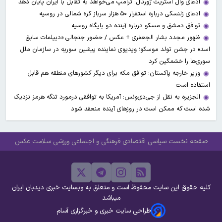
ادعای وال‌ استریت ژورنال: ترامپ می‌خواهد به تقابل با ایران پایان دهد
ادعای زلنسکی درباره استقرار ۵۰ هزار سرباز کره شمالی در روسیه
توافق دمشق و مسکو درباره آینده دو پایگاه روسیه
ظهور مجدد بشار الجعفری + عکس / حضور جنجالی «دیپلمات سابق
اسد» در جشن تولد موسکو؛ ویدیوی نماینده پیشین سوریه در سازمان ملل
سوری‌ها را خشمگین کرد
وزیر خارجه پاکستان: توافق مکه برای دیگر کشورهای منطقه هم قابل
استفاده است
الجزیره به نقل از جی‌دی‌ونس: آمریکا به توافقی درمورد تنگه هرمز نزدیک
شده است که ممکن است در روزهای آینده منعقد شود
صفحه نخست
سیاسی
اقتصادی
فرهنگی و اجتماعی
ورزشی
سلامت
عکس
کلیه حقوق این سایت محفوظ است و متعلق به وبسایت خبری دیدبان ایران
میباشد
طراحی سایت خبری و خبرگزاری آسام