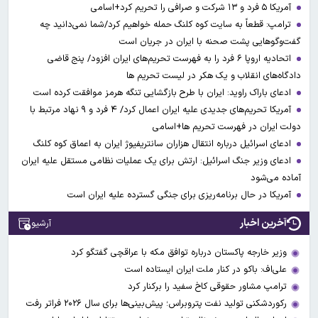
آمریکا ۵ فرد و ۱۳ شرکت و صرافی را تحریم کرد+اسامی
ترامپ: قطعاً به سایت کوه کلنگ حمله خواهیم کرد/شما نمی‌دانید چه
گفت‌وگوهایی پشت صحنه با ایران در جریان است
اتحادیه اروپا ۶ فرد را به فهرست تحریم‌های ایران افزود/ پنج قاضی
دادگاه‌های انقلاب و یک هکر در لیست تحریم ها
ادعای باراک راوید: ایران با طرح بازگشایی تنگه هرمز موافقت کرده است
آمریکا تحریم‌های جدیدی علیه ایران اعمال کرد/ ۴ فرد و ۹ نهاد مرتبط با
دولت ایران در فهرست تحریم ها+اسامی
ادعای اسرائیل درباره انتقال هزاران سانتریفیوژ ایران به اعماق کوه کلنگ
ادعای وزیر جنگ اسرائیل: ارتش برای یک عملیات نظامی مستقل علیه ایران
آماده می‌شود
آمریکا در حال برنامه‌ریزی برای جنگی گسترده‌ علیه ایران است
آخرین اخبار
آرشیو
وزیر خارجه پاکستان درباره توافق مکه با عراقچی گفتگو کرد
علی‌اف: باکو در کنار ملت ایران ایستاده است
ترامپ مشاور حقوقی کاخ سفید را برکنار کرد
رکوردشکنی تولید نفت پتروبراس؛ پیش‌بینی‌ها برای سال ۲۰۲۶ فراتر رفت