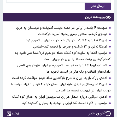
ارسال نظر
پربیننده ترین
شهادت ۴ پاسدار ایرانی در حمله دیشب آمریکت و عربستان به عراق
لیندزی گراهام، سناتور جمهوریخواه آمریکا درگذشت
آمریکا ۸ فرد و ۶ شرکت در ارتباط با دولت ایران را تحریم کرد
آمریکا ۵ فرد و ۱۳ شرکت و صرافی را تحریم کرد+اسامی
ترامپ: قطعاً به سایت کوه کلنگ حمله خواهیم کرد/شما نمی‌دانید چه
گفت‌وگوهایی پشت صحنه با ایران در جریان است
اتحادیه اروپا ۶ فرد را به فهرست تحریم‌های ایران افزود/ پنج قاضی
دادگاه‌های انقلاب و یک هکر در لیست تحریم ها
ادعای باراک راوید: ایران با طرح بازگشایی تنگه هرمز موافقت کرده است
آمریکا تحریم‌های جدیدی علیه ایران اعمال کرد/ ۴ فرد و ۹ نهاد مرتبط با
دولت ایران در فهرست تحریم ها+اسامی
ادعای اسرائیل درباره انتقال هزاران سانتریفیوژ ایران به اعماق کوه کلنگ
ترامپ، با ذکر «الحمدالله» ایران را تهدید به بمباران گسترده کرد
آخرین اخبار
آرشیو