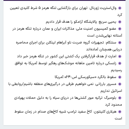
وال‌استریت ژورنال: تهران برای بازگشایی تنگه هرمز ۵ شرط کلیدی تعیین
کرد
یحیی سریع: پالایشگاه آرامکو را هدف قرار دادیم
عضو کمیسیون امنیت ملی: مذاکرات ایران و عمان درباره تنگه هرمز در
آستانه نهایی‌شدن است
سنتکام: تجهیزات گروه ضربت ناو آبراهام لینکلن برای اجرای محاصره
دریایی همچنان آماده‌اند
امارت از هدف قرارگرفتن یک کشتی این کشور در تنگه هرمز خبر داد
زلنسکی درباره تامین ماهانه موشک‌های رهگیر توسط آمریکا به توافق
رسیدیم
سقوط بالگرد «سیکورسکی اس-۶۴» آمریکا
مسرور بارزانی: نمی خواهیم طرفی در درگیری‌های منطقه باشیم/روابطی با
اسرائیل نداریم
بلومبرگ: ترکیه عبور کشتی‌ها در دریای سیاه را به دلیل حملات پهپادی
محدود کرد
هیلاری کلینتون: کاخ سفید ترامپ شبیه کاخ‌های صدام در زمان سقوط
است