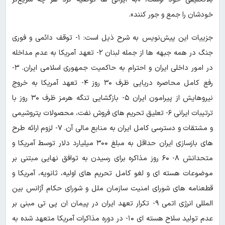
خودشان را جمع و جور کنند».
جزییات این پیش‌نویس به شرح ذیل است: ۱- توقف دائمی و فوری
جنگ در همه جبهه ها از جمله لبنان ۲- تعهد آمریکا به عدم مداخله
در امور داخلی ایران و احترام به حاکمیت جمهوری اسلامی ایران. ۳-
رفع کامل محاصره دریایی ظرف ۳۰ روز ۴- تعهد آمریکا به خروج
نیروهایش از پیرامون ایران ۵- بازگشایی تنگه هرمز ظرف ۳۰ روز با
ترتیبات ایرانی ۶- تعلیق تحریم های فروش نفت، محصولات پتروشیمی
و مشتقات و دسترسی کامل ایران به منابع مالی آن. ۷- لزوم ارائه طرح
های بازسازی ایران حداقل به مبلغ ۳۰۰ میلیارد دلار توسط آمریکا و
متحدانش ۸- ۶۰ روز مذاکره برای رسیدن به توافق نهایی مبتنی بر
موضوعات هسته ای و لغو کامل تحریم های اولیه، ثانویه، آمریکا و
قطعنامه های شورای امنیت سازمان ملل و شورای حکام آژانس بین
المللی انرژی اتمی ۹- تکرار تعهد ایران در پیمان ان پی تی مبنی بر
عدم تولید سلاح هسته ای ۱۰- در دوره مذاکرات آمریکا متعهد شده به