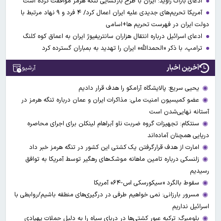
ادعای باراک راوید: ایران با طرح بازگشایی تنگه هرمز موافقت کرده است
آمریکا تحریم‌های جدیدی علیه ایران اعمال کرد/ ۴ فرد و ۹ نهاد مرتبط با
دولت ایران در فهرست تحریم ها+اسامی
ادعای اسرائیل درباره انتقال هزاران سانتریفیوژ ایران به اعماق کوه کلنگ
ترامپ، با ذکر «الحمدالله» ایران را تهدید به بمباران گسترده کرد
آخرین اخبار
آرشیو
یحیی سریع: پالایشگاه آرامکو را هدف قرار دادیم
عضو کمیسیون امنیت ملی: مذاکرات ایران و عمان درباره تنگه هرمز در
آستانه نهایی‌شدن است
سنتکام: تجهیزات گروه ضربت ناو آبراهام لینکلن برای اجرای محاصره
دریایی همچنان آماده‌اند
امارت از هدف قرارگرفتن یک کشتی این کشور در تنگه هرمز خبر داد
زلنسکی درباره تامین ماهانه موشک‌های رهگیر توسط آمریکا به توافق
رسیدیم
سقوط بالگرد «سیکورسکی اس-۶۴» آمریکا
مسرور بارزانی: نمی خواهیم طرفی در درگیری‌های منطقه باشیم/روابطی با
اسرائیل نداریم
بلومبرگ: ترکیه عبور کشتی‌ها در دریای سیاه را به دلیل حملات پهپادی