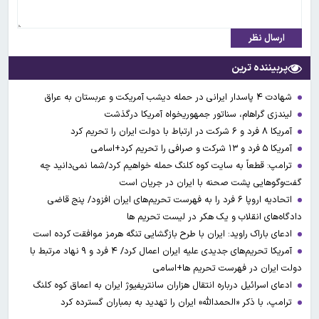
ارسال نظر
پربیننده ترین
شهادت ۴ پاسدار ایرانی در حمله دیشب آمریکت و عربستان به عراق
لیندزی گراهام، سناتور جمهوریخواه آمریکا درگذشت
آمریکا ۸ فرد و ۶ شرکت در ارتباط با دولت ایران را تحریم کرد
آمریکا ۵ فرد و ۱۳ شرکت و صرافی را تحریم کرد+اسامی
ترامپ: قطعاً به سایت کوه کلنگ حمله خواهیم کرد/شما نمی‌دانید چه
گفت‌وگوهایی پشت صحنه با ایران در جریان است
اتحادیه اروپا ۶ فرد را به فهرست تحریم‌های ایران افزود/ پنج قاضی
دادگاه‌های انقلاب و یک هکر در لیست تحریم ها
ادعای باراک راوید: ایران با طرح بازگشایی تنگه هرمز موافقت کرده است
آمریکا تحریم‌های جدیدی علیه ایران اعمال کرد/ ۴ فرد و ۹ نهاد مرتبط با
دولت ایران در فهرست تحریم ها+اسامی
ادعای اسرائیل درباره انتقال هزاران سانتریفیوژ ایران به اعماق کوه کلنگ
ترامپ، با ذکر «الحمدالله» ایران را تهدید به بمباران گسترده کرد