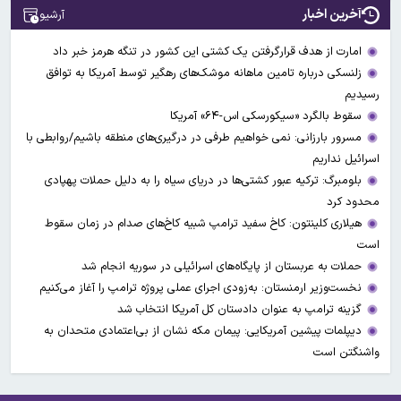
آخرین اخبار
آرشیو
امارت از هدف قرارگرفتن یک کشتی این کشور در تنگه هرمز خبر داد
زلنسکی درباره تامین ماهانه موشک‌های رهگیر توسط آمریکا به توافق
رسیدیم
سقوط بالگرد «سیکورسکی اس-۶۴» آمریکا
مسرور بارزانی: نمی خواهیم طرفی در درگیری‌های منطقه باشیم/روابطی با
اسرائیل نداریم
بلومبرگ: ترکیه عبور کشتی‌ها در دریای سیاه را به دلیل حملات پهپادی
محدود کرد
هیلاری کلینتون: کاخ سفید ترامپ شبیه کاخ‌های صدام در زمان سقوط
است
حملات به عربستان از پایگاه‌های اسرائیلی در سوریه انجام شد
نخست‌وزیر ارمنستان: به‌زودی اجرای عملی پروژه ترامپ را آغاز می‌کنیم
گزینه ترامپ به عنوان دادستان کل آمریکا انتخاب شد
دیپلمات پیشین آمریکایی: پیمان مکه نشان از بی‌اعتمادی متحدان به
واشنگتن است