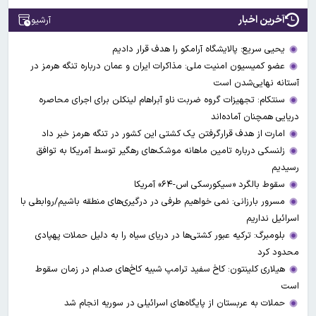
آخرین اخبار
آرشیو
یحیی سریع: پالایشگاه آرامکو را هدف قرار دادیم
عضو کمیسیون امنیت ملی: مذاکرات ایران و عمان درباره تنگه هرمز در
آستانه نهایی‌شدن است
سنتکام: تجهیزات گروه ضربت ناو آبراهام لینکلن برای اجرای محاصره
دریایی همچنان آماده‌اند
امارت از هدف قرارگرفتن یک کشتی این کشور در تنگه هرمز خبر داد
زلنسکی درباره تامین ماهانه موشک‌های رهگیر توسط آمریکا به توافق
رسیدیم
سقوط بالگرد «سیکورسکی اس-۶۴» آمریکا
مسرور بارزانی: نمی خواهیم طرفی در درگیری‌های منطقه باشیم/روابطی با
اسرائیل نداریم
بلومبرگ: ترکیه عبور کشتی‌ها در دریای سیاه را به دلیل حملات پهپادی
محدود کرد
هیلاری کلینتون: کاخ سفید ترامپ شبیه کاخ‌های صدام در زمان سقوط
است
حملات به عربستان از پایگاه‌های اسرائیلی در سوریه انجام شد