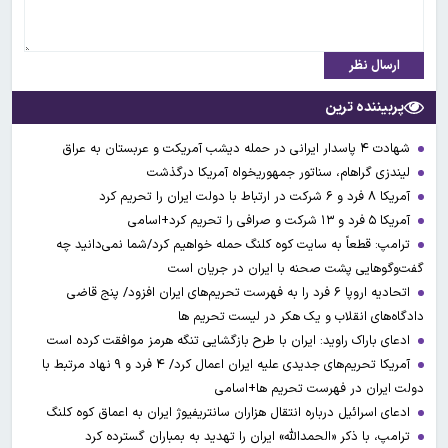
ارسال نظر
پربیننده ترین
شهادت ۴ پاسدار ایرانی در حمله دیشب آمریکت و عربستان به عراق
لیندزی گراهام، سناتور جمهوریخواه آمریکا درگذشت
آمریکا ۸ فرد و ۶ شرکت در ارتباط با دولت ایران را تحریم کرد
آمریکا ۵ فرد و ۱۳ شرکت و صرافی را تحریم کرد+اسامی
ترامپ: قطعاً به سایت کوه کلنگ حمله خواهیم کرد/شما نمی‌دانید چه
گفت‌وگوهایی پشت صحنه با ایران در جریان است
اتحادیه اروپا ۶ فرد را به فهرست تحریم‌های ایران افزود/ پنج قاضی
دادگاه‌های انقلاب و یک هکر در لیست تحریم ها
ادعای باراک راوید: ایران با طرح بازگشایی تنگه هرمز موافقت کرده است
آمریکا تحریم‌های جدیدی علیه ایران اعمال کرد/ ۴ فرد و ۹ نهاد مرتبط با
دولت ایران در فهرست تحریم ها+اسامی
ادعای اسرائیل درباره انتقال هزاران سانتریفیوژ ایران به اعماق کوه کلنگ
ترامپ، با ذکر «الحمدالله» ایران را تهدید به بمباران گسترده کرد