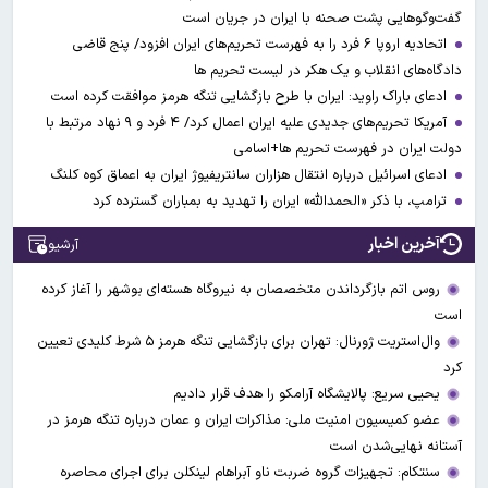
گفت‌وگوهایی پشت صحنه با ایران در جریان است
اتحادیه اروپا ۶ فرد را به فهرست تحریم‌های ایران افزود/ پنج قاضی
دادگاه‌های انقلاب و یک هکر در لیست تحریم ها
ادعای باراک راوید: ایران با طرح بازگشایی تنگه هرمز موافقت کرده است
آمریکا تحریم‌های جدیدی علیه ایران اعمال کرد/ ۴ فرد و ۹ نهاد مرتبط با
دولت ایران در فهرست تحریم ها+اسامی
ادعای اسرائیل درباره انتقال هزاران سانتریفیوژ ایران به اعماق کوه کلنگ
ترامپ، با ذکر «الحمدالله» ایران را تهدید به بمباران گسترده کرد
آخرین اخبار
آرشیو
روس اتم بازگرداندن متخصصان به نیروگاه هسته‌ای بوشهر را آغاز کرده
است
وال‌استریت ژورنال: تهران برای بازگشایی تنگه هرمز ۵ شرط کلیدی تعیین
کرد
یحیی سریع: پالایشگاه آرامکو را هدف قرار دادیم
عضو کمیسیون امنیت ملی: مذاکرات ایران و عمان درباره تنگه هرمز در
آستانه نهایی‌شدن است
سنتکام: تجهیزات گروه ضربت ناو آبراهام لینکلن برای اجرای محاصره