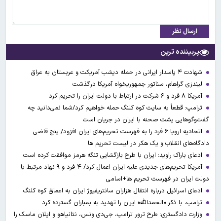
ارسال نظر
پربیننده ترین
شهادت ۴ پاسدار ایرانی در حمله دیشب آمریکت و عربستان به عراق
لیندزی گراهام، سناتور جمهوریخواه آمریکا درگذشت
آمریکا ۸ فرد و ۶ شرکت در ارتباط با دولت ایران را تحریم کرد
ترامپ: قطعاً به سایت کوه کلنگ حمله خواهیم کرد/شما نمی‌دانید چه
گفت‌وگوهایی پشت صحنه با ایران در جریان است
اتحادیه اروپا ۶ فرد را به فهرست تحریم‌های ایران افزود/ پنج قاضی
دادگاه‌های انقلاب و یک هکر در لیست تحریم ها
ادعای باراک راوید: ایران با طرح بازگشایی تنگه هرمز موافقت کرده است
آمریکا تحریم‌های جدیدی علیه ایران اعمال کرد/ ۴ فرد و ۹ نهاد مرتبط با
دولت ایران در فهرست تحریم ها+اسامی
ادعای اسرائیل درباره انتقال هزاران سانتریفیوژ ایران به اعماق کوه کلنگ
ترامپ، با ذکر «الحمدالله» ایران را تهدید به بمباران گسترده کرد
وزارت دادگستری: طرح ترور ترامپ، جی‌دی ونس، نتانیاهو و ایلان ماسک را