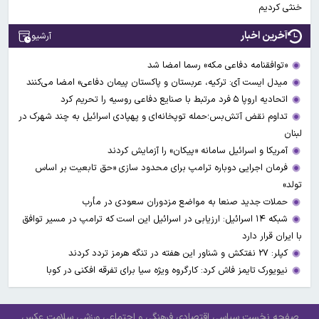
خنثی کردیم
آخرین اخبار
آرشیو
«توافقنامه دفاعی مکه» رسما امضا شد
میدل ایست آی: ترکیه، عربستان و پاکستان پیمان دفاعی» امضا می‌کنند
اتحادیه اروپا ۵ فرد مرتبط با صنایع دفاعی روسیه را تحریم کرد
تداوم نقض آتش‌بس؛حمله توپخانه‌ای و پهپادی اسرائیل به چند شهرک در
لبنان
آمریکا و اسرائیل سامانه «پیکان» را آزمایش کردند
فرمان اجرایی دوباره ترامپ برای محدود سازی «حق تابعیت بر اساس
تولد»
حملات جدید صنعا به مواضع مزدوران سعودی در مأرب
شبکه ۱۴ اسرائیل: ارزیابی در اسرائیل این است که ترامپ در مسیر توافق
با ایران قرار دارد
کپلر: ۲۷ نفتکش و شناور این هفته در تنگه هرمز تردد کردند
نیویورک تایمز فاش کرد: کارگروه ویژه سیا برای تفرقه افکنی در کوبا
صفحه نخست
سیاسی
اقتصادی
فرهنگی و اجتماعی
ورزشی
سلامت
عکس