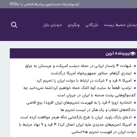
آرشیو
تبلیغات
جستجوی پیشرفته
تماس با ما
RSS
یدبان محیط زیست
بازرگانی
وبگردی
دیدبان بازار
پربیننده ترین
شهادت ۴ پاسدار ایرانی در حمله دیشب آمریکت و عربستان به عراق
لیندزی گراهام، سناتور جمهوریخواه آمریکا درگذشت
آمریکا ۸ فرد و ۶ شرکت در ارتباط با دولت ایران را تحریم کرد
ترامپ: قطعاً به سایت کوه کلنگ حمله خواهیم کرد/شما نمی‌دانید چه
گفت‌وگوهایی پشت صحنه با ایران در جریان است
اتحادیه اروپا ۶ فرد را به فهرست تحریم‌های ایران افزود/ پنج قاضی
دادگاه‌های انقلاب و یک هکر در لیست تحریم ها
ادعای باراک راوید: ایران با طرح بازگشایی تنگه هرمز موافقت کرده است
آمریکا تحریم‌های جدیدی علیه ایران اعمال کرد/ ۴ فرد و ۹ نهاد مرتبط با
دولت ایران در فهرست تحریم ها+اسامی