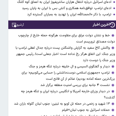
ادعای اسرائیل درباره انتقال هزاران سانتریفیوژ ایران به اعماق کوه کلنگ
ادعای ترامپ: توافق‌نامه همکاری و آتش بس با ایران به پایان رسید
ترامپ، با ذکر «الحمدالله» ایران را تهدید به بمباران گسترده کرد
آخرین اخبار
آرشیو
خط و نشان دولت عراق برای مقاومت: هرگونه حمله خارج از چارچوب
دولت مصداق تروریسم است
واکنش کاخ سفید به گزارش واشنگتن پست درباره جدال لفظی ترامپ با
وزیر جنگ: این اتفاق هرگز رخ نداده است؛ اخبار جعلی است/ رئیس جمهور
وزیر جنگ را دوست دارد
دیدار و گفتگوی السیسی و ال خلیفه درباره تنگه هرمز و جنگ
ترامپ: «جمهوری اسلامی دوست‌داشتنی را حسابی می‌کوبیم»؛ برای
بزرگ‌ترین حمله آماده بودیم/ غنائم از آنِ فاتح است
نشست ۴ جانبه برای بررسی امنیت منطقه برگزار شد
در دیدار وزرای خارجه آمریکا و انگلیس درباره ایران و تنگه هرمز چه
گذشت؟
۱۳ شهید و زخمی در حمله تل آویو به تبنین؛ جنوب لبنان گلوله باران شد
حملات اسرائیل به جنوب لبنان+فیلم