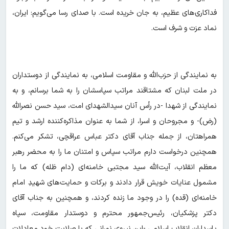
فداکاری‌های عظیم، به جان خریده است. با صدای رسا می‌گویم: ایران،
نماد عزت و شرف است.
به نمایندگی از حزب‌الله و مقاومت اسلامی، به نمایندگی از دوستداران
در ملت لبنان که مشتاقند مراتب سپاسشان را به شما برسانم، و به
نمایندگی از شهدا -در رأس آنان سیدالشهدای امت، سید حسن نصرالله
(رض)- و مجروحان و اسرا، از شما به عنوان مذاکره‌کننده ارشد و تیم
همراهتان، از جمله جناب آقای دکتر عباس عراقچی، تشکر می‌کنم.
همچنین درخواست دارم مراتب سپاس و امتنان ما را به محضر رهبر
معظم انقلاب، آیت‌الله سید مجتبی خامنه‌ای (دام ظله) که ما را
مشمول عنایات خویش قرار دادند و برکات و حمایت‌های شهیدِ امام
خامنه‌ای (قده) را در وجود ما زنده کردند، و همچنین به جناب آقای
دکتر پزشکیان، رئیس‌جمهور محترم و دوستدار مقاومت، سپاه
پاسداران انقلاب اسلامی -این نیروی نورانی که با صلابت خود معادلات