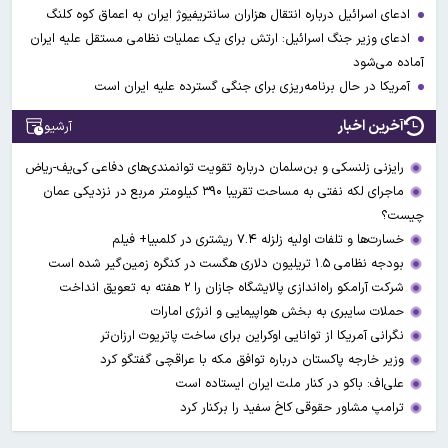
ادعای اسرائیل درباره انتقال هزاران سانتریفیوژ ایران به اعماق کوه کلنگ
ادعای وزیر جنگ اسرائیل: ارتش برای یک عملیات نظامی مستقل علیه ایران
آماده می‌شود
آمریکا در حال برنامه‌ریزی برای جنگی گسترده‌ علیه ایران است
آخرین اخبار
آرشیو
رایزنی زلنسکی و بن‌سلمان درباره تقویت توانمندی‌های دفاعی کی‌یف-ریاض
ماجرای لکه نفتی به مساحت تقریبا ۳۹۰ کیلومتر مربع در نزدیکی عمان
چیست؟
خسارت‌ها و تلفات اولیه زلزله ۷.۴ ریشتری در کلمبیا+ فیلم
بودجه نظامی ۱.۵ تریلیون دلاری هگست در کنگره زمین‌گیر شده است
شرکت آرامکو راه‌اندازی پالایشگاه جازان را ۲ هفته به تعویق انداخت
حملات سایبری به بخش هواپیمایی و انرژی امارات
نگرانی آمریکا از توانایی اوکراین برای ساخت پاتریوت ارزان‌تر
وزیر خارجه پاکستان درباره توافق مکه با عراقچی گفتگو کرد
علی‌اف: باکو در کنار ملت ایران ایستاده است
ترامپ مشاور حقوقی کاخ سفید را برکنار کرد