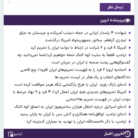
ارسال نظر
پربیننده ترین
شهادت ۴ پاسدار ایرانی در حمله دیشب آمریکت و عربستان به عراق
لیندزی گراهام، سناتور جمهوریخواه آمریکا درگذشت
آمریکا ۸ فرد و ۶ شرکت در ارتباط با دولت ایران را تحریم کرد
ترامپ: قطعاً به سایت کوه کلنگ حمله خواهیم کرد/شما نمی‌دانید چه
گفت‌وگوهایی پشت صحنه با ایران در جریان است
اتحادیه اروپا ۶ فرد را به فهرست تحریم‌های ایران افزود/ پنج قاضی
دادگاه‌های انقلاب و یک هکر در لیست تحریم ها
ادعای باراک راوید: ایران با طرح بازگشایی تنگه هرمز موافقت کرده است
آمریکا تحریم‌های جدیدی علیه ایران اعمال کرد/ ۴ فرد و ۹ نهاد مرتبط با
دولت ایران در فهرست تحریم ها+اسامی
ادعای اسرائیل درباره انتقال هزاران سانتریفیوژ ایران به اعماق کوه کلنگ
ادعای ترامپ: توافق‌نامه همکاری و آتش بس با ایران به پایان رسید
ترامپ، با ذکر «الحمدالله» ایران را تهدید به بمباران گسترده کرد
آخرین اخبار
آرشیو