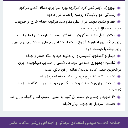
نیویورک تایمز فاش کرد: کارگروه ویژه سیا برای تفرقه افکنی در کوبا
زلنسکی: دو پالایشگاه روسیه را هدف قرار دادیم
خط و نشان دولت عراق برای مقاومت: هرگونه حمله خارج از چارچوب
دولت مصداق تروریسم است
واکنش کاخ سفید به گزارش واشنگتن پست درباره جدال لفظی ترامپ با
وزیر جنگ: این اتفاق هرگز رخ نداده است؛ اخبار جعلی است/ رئیس جمهور
وزیر جنگ را دوست دارد
دیدار و گفتگوی السیسی و ال خلیفه درباره تنگه هرمز و جنگ
ترامپ: «جمهوری اسلامی دوست‌داشتنی را حسابی می‌کوبیم»؛ برای
بزرگ‌ترین حمله آماده بودیم/ غنائم از آنِ فاتح است
نشست ۴ جانبه برای بررسی امنیت منطقه برگزار شد
در دیدار وزرای خارجه آمریکا و انگلیس درباره ایران و تنگه هرمز چه
گذشت؟
۱۳ شهید و زخمی در حمله تل آویو به تبنین؛ جنوب لبنان گلوله باران شد
حملات اسرائیل به جنوب لبنان+فیلم
صفحه نخست
سیاسی
اقتصادی
فرهنگی و اجتماعی
ورزشی
سلامت
عکس