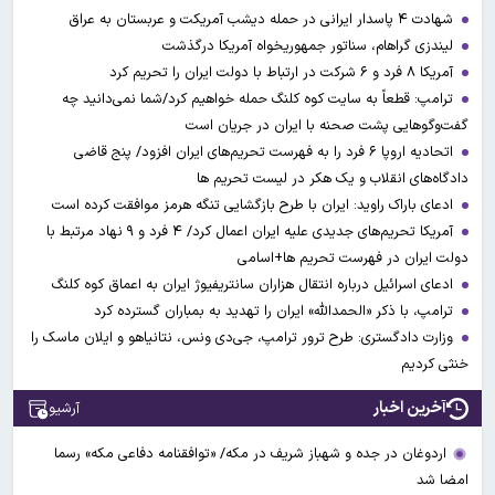
شهادت ۴ پاسدار ایرانی در حمله دیشب آمریکت و عربستان به عراق
لیندزی گراهام، سناتور جمهوریخواه آمریکا درگذشت
آمریکا ۸ فرد و ۶ شرکت در ارتباط با دولت ایران را تحریم کرد
ترامپ: قطعاً به سایت کوه کلنگ حمله خواهیم کرد/شما نمی‌دانید چه
گفت‌وگوهایی پشت صحنه با ایران در جریان است
اتحادیه اروپا ۶ فرد را به فهرست تحریم‌های ایران افزود/ پنج قاضی
دادگاه‌های انقلاب و یک هکر در لیست تحریم ها
ادعای باراک راوید: ایران با طرح بازگشایی تنگه هرمز موافقت کرده است
آمریکا تحریم‌های جدیدی علیه ایران اعمال کرد/ ۴ فرد و ۹ نهاد مرتبط با
دولت ایران در فهرست تحریم ها+اسامی
ادعای اسرائیل درباره انتقال هزاران سانتریفیوژ ایران به اعماق کوه کلنگ
ترامپ، با ذکر «الحمدالله» ایران را تهدید به بمباران گسترده کرد
وزارت دادگستری: طرح ترور ترامپ، جی‌دی ونس، نتانیاهو و ایلان ماسک را
خنثی کردیم
آخرین اخبار
آرشیو
اردوغان در جده و شهباز شریف در مکه/ «توافقنامه دفاعی مکه» رسما
امضا شد