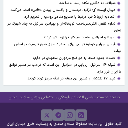
«توافقنامه دفاعی مکه» رسما امضا شد
میدل ایست آی: ترکیه، عربستان و پاکستان پیمان دفاعی» امضا می‌کنند
اتحادیه اروپا ۵ فرد مرتبط با صنایع دفاعی روسیه را تحریم کرد
تداوم نقض آتش‌بس؛حمله توپخانه‌ای و پهپادی اسرائیل به چند شهرک در
لبنان
آمریکا و اسرائیل سامانه «پیکان» را آزمایش کردند
فرمان اجرایی دوباره ترامپ برای محدود سازی «حق تابعیت بر اساس
تولد»
حملات جدید صنعا به مواضع مزدوران سعودی در مأرب
شبکه ۱۴ اسرائیل: ارزیابی در اسرائیل این است که ترامپ در مسیر توافق
با ایران قرار دارد
کپلر: ۲۷ نفتکش و شناور این هفته در تنگه هرمز تردد کردند
صفحه نخست
سیاسی
اقتصادی
فرهنگی و اجتماعی
ورزشی
سلامت
عکس
کلیه حقوق این سایت محفوظ است و متعلق به وبسایت خبری دیدبان ایران