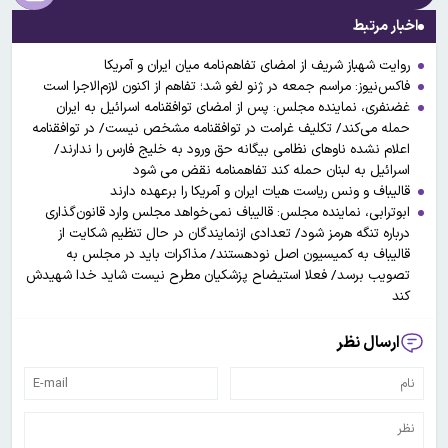
اخبار مرتبط
روایت شهباز شریف از امضای تفاهم‌نامه میان ایران و آمریکا
فاکس‌نیوز: مراسم جمعه در ژنو لغو شد؛ تفاهم از اکنون لازم‌الاجرا است
غضنفری، نماینده مجلس: پس از امضای توافقنامه اسرائیل به ایران
حمله می‌کند/ تکلیف غرامت در توافقنامه مشخص نیست/ در توافقنامه
اعلام نشده ناوهای نظامی بیگانه حق ورود به خلیج فارس را ندارند/
اسرائیل به لبنان حمله کند تفاهمنامه نقض می شود
قالیباف و ونس ریاست هیات ایران و آمریکا را برعهده دارند
ابوترابی، نماینده مجلس: قالیباف نمی‌خواهد مجلس وارد قانون‌گذاری
درباره تنگه هرمز شود/ تعدادی ازنمایندگان در حال تنظیم شکایت از
قالیباف به کمیسیون اصل نودهستند/ مذاکرات باید در مجلس به
تصویب برسد/ فعلا استیضاح پزشکیان مطرح نیست شاید خدا شهیدش
کند
ارسال نظر