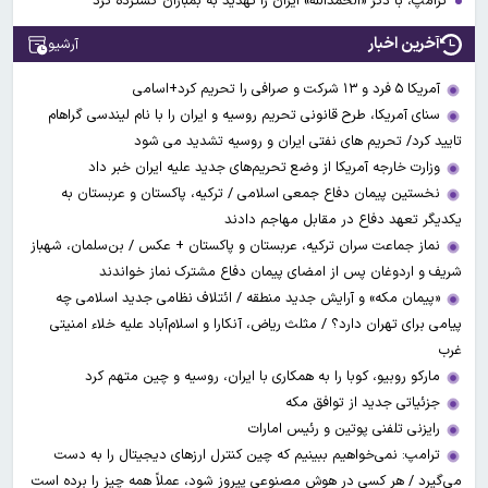
ترامپ، با ذکر «الحمدالله» ایران را تهدید به بمباران گسترده کرد
آخرین اخبار
آرشیو
آمریکا ۵ فرد و ۱۳ شرکت و صرافی را تحریم کرد+اسامی
سنای آمریکا، طرح قانونی تحریم روسیه و ایران را با نام لیندسی گراهام
تایید کرد/ تحریم های نفتی ایران و روسیه تشدید می شود
وزارت خارجه آمریکا از وضع تحریم‌های جدید علیه ایران خبر داد
نخستین پیمان دفاع جمعی اسلامی / ترکیه، پاکستان و عربستان به
یکدیگر تعهد دفاع در مقابل مهاجم دادند
نماز جماعت سران ترکیه، عربستان و پاکستان + عکس / بن‌سلمان، شهباز
شریف و اردوغان پس از امضای پیمان دفاع مشترک نماز خواندند
«پیمان مکه» و آرایش جدید منطقه / ائتلاف نظامی جدید اسلامی چه
پیامی برای تهران دارد؟ / مثلث ریاض، آنکارا و اسلام‌آباد علیه خلاء امنیتی
غرب
مارکو روبیو، کوبا را به همکاری با ایران، روسیه و چین متهم کرد
جزئیاتی جدید از توافق مکه
رایزنی تلفنی پوتین و رئیس امارات
ترامپ: نمی‌خواهیم ببینیم که چین کنترل ارز‌های دیجیتال را به دست
می‌گیرد / هر کسی در هوش مصنوعی پیروز شود، عملاً همه چیز را برده است