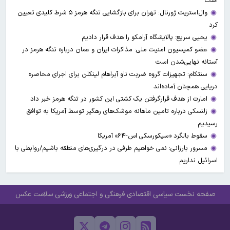
است
وال‌استریت ژورنال: تهران برای بازگشایی تنگه هرمز ۵ شرط کلیدی تعیین
کرد
یحیی سریع: پالایشگاه آرامکو را هدف قرار دادیم
عضو کمیسیون امنیت ملی: مذاکرات ایران و عمان درباره تنگه هرمز در
آستانه نهایی‌شدن است
سنتکام: تجهیزات گروه ضربت ناو آبراهام لینکلن برای اجرای محاصره
دریایی همچنان آماده‌اند
امارت از هدف قرارگرفتن یک کشتی این کشور در تنگه هرمز خبر داد
زلنسکی درباره تامین ماهانه موشک‌های رهگیر توسط آمریکا به توافق
رسیدیم
سقوط بالگرد «سیکورسکی اس-۶۴» آمریکا
مسرور بارزانی: نمی خواهیم طرفی در درگیری‌های منطقه باشیم/روابطی با
اسرائیل نداریم
صفحه نخست
سیاسی
اقتصادی
فرهنگی و اجتماعی
ورزشی
سلامت
عکس