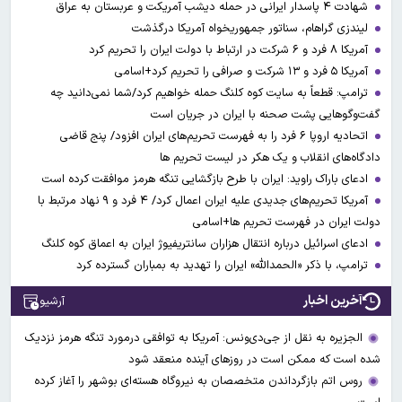
شهادت ۴ پاسدار ایرانی در حمله دیشب آمریکت و عربستان به عراق
لیندزی گراهام، سناتور جمهوریخواه آمریکا درگذشت
آمریکا ۸ فرد و ۶ شرکت در ارتباط با دولت ایران را تحریم کرد
آمریکا ۵ فرد و ۱۳ شرکت و صرافی را تحریم کرد+اسامی
ترامپ: قطعاً به سایت کوه کلنگ حمله خواهیم کرد/شما نمی‌دانید چه
گفت‌وگوهایی پشت صحنه با ایران در جریان است
اتحادیه اروپا ۶ فرد را به فهرست تحریم‌های ایران افزود/ پنج قاضی
دادگاه‌های انقلاب و یک هکر در لیست تحریم ها
ادعای باراک راوید: ایران با طرح بازگشایی تنگه هرمز موافقت کرده است
آمریکا تحریم‌های جدیدی علیه ایران اعمال کرد/ ۴ فرد و ۹ نهاد مرتبط با
دولت ایران در فهرست تحریم ها+اسامی
ادعای اسرائیل درباره انتقال هزاران سانتریفیوژ ایران به اعماق کوه کلنگ
ترامپ، با ذکر «الحمدالله» ایران را تهدید به بمباران گسترده کرد
آخرین اخبار
آرشیو
الجزیره به نقل از جی‌دی‌ونس: آمریکا به توافقی درمورد تنگه هرمز نزدیک
شده است که ممکن است در روزهای آینده منعقد شود
روس اتم بازگرداندن متخصصان به نیروگاه هسته‌ای بوشهر را آغاز کرده