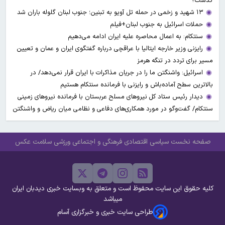
گذشت؟
۱۳ شهید و زخمی در حمله تل آویو به تبنین؛ جنوب لبنان گلوله باران شد
حملات اسرائیل به جنوب لبنان+فیلم
سنتکام: به اعمال محاصره علیه ایران ادامه می‌دهیم
رایزنی وزیر خارجه ایتالیا با عراقچی درباره گفتگوی ایران و عمان و تعیین
مسیر برای تردد در تنگه هرمز
اسرائیل: واشنگتن ما را در جریان مذاکرات با ایران قرار نمی‌دهد/ در
بالاترین سطح آماده‌باش و رایزنی با فرمانده سنتکام هستیم
دیدار رئیس ستاد کل نیروهای مسلح عربستان با فرمانده نیروهای زمینی
سنتکام/ گفت‌وگو در مورد همکاری‌های دفاعی و نظامی میان ریاض و واشنگتن
صفحه نخست
سیاسی
اقتصادی
فرهنگی و اجتماعی
ورزشی
سلامت
عکس
کلیه حقوق این سایت محفوظ است و متعلق به وبسایت خبری دیدبان ایران
میباشد
طراحی سایت خبری و خبرگزاری آسام