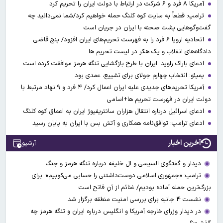
آمریکا ۸ فرد و ۶ شرکت در ارتباط با دولت ایران را تحریم کرد
ترامپ: قطعاً به سایت کوه کلنگ حمله خواهیم کرد/شما نمی‌دانید چه
گفت‌وگوهایی پشت صحنه با ایران در جریان است
اتحادیه اروپا ۶ فرد را به فهرست تحریم‌های ایران افزود/ پنج قاضی
دادگاه‌های انقلاب و یک هکر در لیست تحریم ها
ادعای باراک راوید: ایران با طرح بازگشایی تنگه هرمز موافقت کرده است
پمپئو: انتخاب چهارم جولای برای تشییع، عمدی بود
آمریکا تحریم‌های جدیدی علیه ایران اعمال کرد/ ۴ فرد و ۹ نهاد مرتبط با
دولت ایران در فهرست تحریم ها+اسامی
ادعای اسرائیل درباره انتقال هزاران سانتریفیوژ ایران به اعماق کوه کلنگ
ادعای ترامپ: توافق‌نامه همکاری و آتش بس با ایران به پایان رسید
آخرین اخبار
آرشیو
دیدار و گفتگوی السیسی و ال خلیفه درباره تنگه هرمز و جنگ
ترامپ: «جمهوری اسلامی دوست‌داشتنی را حسابی می‌کوبیم»؛ برای
بزرگ‌ترین حمله آماده بودیم/ غنائم از آنِ فاتح است
نشست ۴ جانبه برای بررسی امنیت منطقه برگزار شد
در دیدار وزرای خارجه آمریکا و انگلیس درباره ایران و تنگه هرمز چه