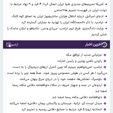
آمریکا تحریم‌های جدیدی علیه ایران اعمال کرد/ ۴ فرد و ۹ نهاد مرتبط با
دولت ایران در فهرست تحریم ها+اسامی
ادعای اسرائیل درباره انتقال هزاران سانتریفیوژ ایران به اعماق کوه کلنگ
ترامپ، با ذکر «الحمدالله» ایران را تهدید به بمباران گسترده کرد
وزارت دادگستری: طرح ترور ترامپ، جی‌دی ونس، نتانیاهو و ایلان ماسک را
خنثی کردیم
آخرین اخبار
آرشیو
جزئیاتی جدید از توافق مکه
رایزنی تلفنی پوتین و رئیس امارات
ترامپ: نمی‌خواهیم ببینیم که چین کنترل ارز‌های دیجیتال را به دست
می‌گیرد / هر کسی در هوش مصنوعی پیروز شود، عملاً همه چیز را برده است
بلومبرگ: نفتکش‌ها، مقصد خود را در دریای سرخ پنهان می‌کنند
اردوغان در جده و شهباز شریف در مکه/ «توافقنامه دفاعی مکه» رسما
امضا شد
«توافقنامه دفاعی مکه» رسما امضا شد
میدل ایست آی: ترکیه، عربستان و پاکستان پیمان دفاعی» امضا می‌کنند
اتحادیه اروپا ۵ فرد مرتبط با صنایع دفاعی روسیه را تحریم کرد