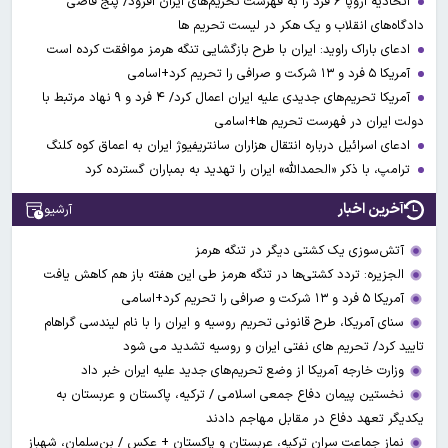
اتحادیه اروپا ۶ فرد را به فهرست تحریم‌های ایران افزود/ پنج قاضی
دادگاه‌های انقلاب و یک هکر در لیست تحریم ها
ادعای باراک راوید: ایران با طرح بازگشایی تنگه هرمز موافقت کرده است
آمریکا ۵ فرد و ۱۳ شرکت و صرافی را تحریم کرد+اسامی
آمریکا تحریم‌های جدیدی علیه ایران اعمال کرد/ ۴ فرد و ۹ نهاد مرتبط با
دولت ایران در فهرست تحریم ها+اسامی
ادعای اسرائیل درباره انتقال هزاران سانتریفیوژ ایران به اعماق کوه کلنگ
ترامپ، با ذکر «الحمدالله» ایران را تهدید به بمباران گسترده کرد
آخرین اخبار
آرشیو
آتش‌سوزی یک کشتی دیگر در تنگه هرمز
الجزیره: تردد کشتی‌ها در تنگه هرمز طی این هفته باز هم کاهش یافت
آمریکا ۵ فرد و ۱۳ شرکت و صرافی را تحریم کرد+اسامی
سنای آمریکا، طرح قانونی تحریم روسیه و ایران را با نام لیندسی گراهام
تایید کرد/ تحریم های نفتی ایران و روسیه تشدید می شود
وزارت خارجه آمریکا از وضع تحریم‌های جدید علیه ایران خبر داد
نخستین پیمان دفاع جمعی اسلامی / ترکیه، پاکستان و عربستان به
یکدیگر تعهد دفاع در مقابل مهاجم دادند
نماز جماعت سران ترکیه، عربستان و پاکستان + عکس / بن‌سلمان، شهباز