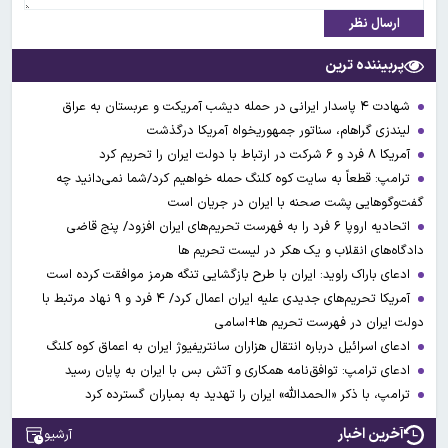
ارسال نظر
پربیننده ترین
شهادت ۴ پاسدار ایرانی در حمله دیشب آمریکت و عربستان به عراق
لیندزی گراهام، سناتور جمهوریخواه آمریکا درگذشت
آمریکا ۸ فرد و ۶ شرکت در ارتباط با دولت ایران را تحریم کرد
ترامپ: قطعاً به سایت کوه کلنگ حمله خواهیم کرد/شما نمی‌دانید چه
گفت‌وگوهایی پشت صحنه با ایران در جریان است
اتحادیه اروپا ۶ فرد را به فهرست تحریم‌های ایران افزود/ پنج قاضی
دادگاه‌های انقلاب و یک هکر در لیست تحریم ها
ادعای باراک راوید: ایران با طرح بازگشایی تنگه هرمز موافقت کرده است
آمریکا تحریم‌های جدیدی علیه ایران اعمال کرد/ ۴ فرد و ۹ نهاد مرتبط با
دولت ایران در فهرست تحریم ها+اسامی
ادعای اسرائیل درباره انتقال هزاران سانتریفیوژ ایران به اعماق کوه کلنگ
ادعای ترامپ: توافق‌نامه همکاری و آتش بس با ایران به پایان رسید
ترامپ، با ذکر «الحمدالله» ایران را تهدید به بمباران گسترده کرد
آخرین اخبار
آرشیو