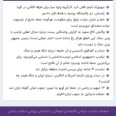
نیویورک تایمز فاش کرد: کارگروه ویژه سیا برای تفرقه افکنی در کوبا
زلنسکی: دو پالایشگاه روسیه را هدف قرار دادیم
خط و نشان دولت عراق برای مقاومت: هرگونه حمله خارج از چارچوب
دولت مصداق تروریسم است
واکنش کاخ سفید به گزارش واشنگتن پست درباره جدال لفظی ترامپ با
وزیر جنگ: این اتفاق هرگز رخ نداده است؛ اخبار جعلی است/ رئیس جمهور
وزیر جنگ را دوست دارد
دیدار و گفتگوی السیسی و ال خلیفه درباره تنگه هرمز و جنگ
ترامپ: «جمهوری اسلامی دوست‌داشتنی را حسابی می‌کوبیم»؛ برای
بزرگ‌ترین حمله آماده بودیم/ غنائم از آنِ فاتح است
نشست ۴ جانبه برای بررسی امنیت منطقه برگزار شد
در دیدار وزرای خارجه آمریکا و انگلیس درباره ایران و تنگه هرمز چه
گذشت؟
۱۳ شهید و زخمی در حمله تل آویو به تبنین؛ جنوب لبنان گلوله باران شد
حملات اسرائیل به جنوب لبنان+فیلم
صفحه نخست
سیاسی
اقتصادی
فرهنگی و اجتماعی
ورزشی
سلامت
عکس