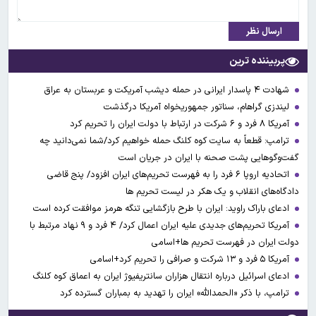
ارسال نظر
پربیننده ترین
شهادت ۴ پاسدار ایرانی در حمله دیشب آمریکت و عربستان به عراق
لیندزی گراهام، سناتور جمهوریخواه آمریکا درگذشت
آمریکا ۸ فرد و ۶ شرکت در ارتباط با دولت ایران را تحریم کرد
ترامپ: قطعاً به سایت کوه کلنگ حمله خواهیم کرد/شما نمی‌دانید چه
گفت‌وگوهایی پشت صحنه با ایران در جریان است
اتحادیه اروپا ۶ فرد را به فهرست تحریم‌های ایران افزود/ پنج قاضی
دادگاه‌های انقلاب و یک هکر در لیست تحریم ها
ادعای باراک راوید: ایران با طرح بازگشایی تنگه هرمز موافقت کرده است
آمریکا تحریم‌های جدیدی علیه ایران اعمال کرد/ ۴ فرد و ۹ نهاد مرتبط با
دولت ایران در فهرست تحریم ها+اسامی
آمریکا ۵ فرد و ۱۳ شرکت و صرافی را تحریم کرد+اسامی
ادعای اسرائیل درباره انتقال هزاران سانتریفیوژ ایران به اعماق کوه کلنگ
ترامپ، با ذکر «الحمدالله» ایران را تهدید به بمباران گسترده کرد