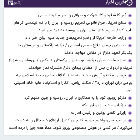
آخرین اخبار
آرشیو
آمریکا ۵ فرد و ۱۳ شرکت و صرافی را تحریم کرد+اسامی
سنای آمریکا، طرح قانونی تحریم روسیه و ایران را با نام لیندسی گراهام
تایید کرد/ تحریم های نفتی ایران و روسیه تشدید می شود
وزارت خارجه آمریکا از وضع تحریم‌های جدید علیه ایران خبر داد
نخستین پیمان دفاع جمعی اسلامی / ترکیه، پاکستان و عربستان به
یکدیگر تعهد دفاع در مقابل مهاجم دادند
نماز جماعت سران ترکیه، عربستان و پاکستان + عکس / بن‌سلمان، شهباز
شریف و اردوغان پس از امضای پیمان دفاع مشترک نماز خواندند
«پیمان مکه» و آرایش جدید منطقه / ائتلاف نظامی جدید اسلامی چه
پیامی برای تهران دارد؟ / مثلث ریاض، آنکارا و اسلام‌آباد علیه خلاء امنیتی
غرب
مارکو روبیو، کوبا را به همکاری با ایران، روسیه و چین متهم کرد
جزئیاتی جدید از توافق مکه
رایزنی تلفنی پوتین و رئیس امارات
ترامپ: نمی‌خواهیم ببینیم که چین کنترل ارز‌های دیجیتال را به دست
می‌گیرد / هر کسی در هوش مصنوعی پیروز شود، عملاً همه چیز را برده است