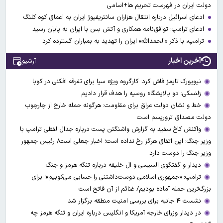
دولت ایران در فهرست تحریم ها+اسامی
ادعای اسرائیل درباره انتقال هزاران سانتریفیوژ ایران به اعماق کوه کلنگ
ادعای ترامپ: توافق‌نامه همکاری و آتش بس با ایران به پایان رسید
ترامپ، با ذکر «الحمدالله» ایران را تهدید به بمباران گسترده کرد
آخرین اخبار
آرشیو
نیویورک تایمز فاش کرد: کارگروه ویژه سیا برای تفرقه افکنی در کوبا
زلنسکی: دو پالایشگاه روسیه را هدف قرار دادیم
خط و نشان دولت عراق برای مقاومت: هرگونه حمله خارج از چارچوب
دولت مصداق تروریسم است
واکنش کاخ سفید به گزارش واشنگتن پست درباره جدال لفظی ترامپ با
وزیر جنگ: این اتفاق هرگز رخ نداده است؛ اخبار جعلی است/ رئیس جمهور
وزیر جنگ را دوست دارد
دیدار و گفتگوی السیسی و ال خلیفه درباره تنگه هرمز و جنگ
ترامپ: «جمهوری اسلامی دوست‌داشتنی را حسابی می‌کوبیم»؛ برای
بزرگ‌ترین حمله آماده بودیم/ غنائم از آنِ فاتح است
نشست ۴ جانبه برای بررسی امنیت منطقه برگزار شد
در دیدار وزرای خارجه آمریکا و انگلیس درباره ایران و تنگه هرمز چه