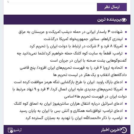
ارسال نظر
پربیننده ترین
شهادت ۴ پاسدار ایرانی در حمله دیشب آمریکت و عربستان به عراق
لیندزی گراهام، سناتور جمهوریخواه آمریکا درگذشت
آمریکا ۸ فرد و ۶ شرکت در ارتباط با دولت ایران را تحریم کرد
ترامپ: قطعاً به سایت کوه کلنگ حمله خواهیم کرد/شما نمی‌دانید چه
گفت‌وگوهایی پشت صحنه با ایران در جریان است
اتحادیه اروپا ۶ فرد را به فهرست تحریم‌های ایران افزود/ پنج قاضی
دادگاه‌های انقلاب و یک هکر در لیست تحریم ها
ادعای باراک راوید: ایران با طرح بازگشایی تنگه هرمز موافقت کرده است
آمریکا تحریم‌های جدیدی علیه ایران اعمال کرد/ ۴ فرد و ۹ نهاد مرتبط با
دولت ایران در فهرست تحریم ها+اسامی
ادعای اسرائیل درباره انتقال هزاران سانتریفیوژ ایران به اعماق کوه کلنگ
ادعای ترامپ: توافق‌نامه همکاری و آتش بس با ایران به پایان رسید
ترامپ، با ذکر «الحمدالله» ایران را تهدید به بمباران گسترده کرد
آخرین اخبار
آرشیو