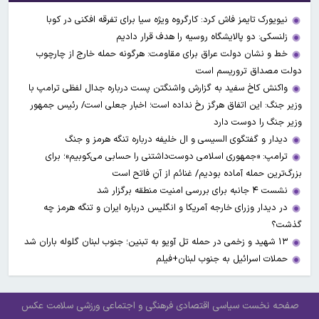
نیویورک تایمز فاش کرد: کارگروه ویژه سیا برای تفرقه افکنی در کوبا
زلنسکی: دو پالایشگاه روسیه را هدف قرار دادیم
خط و نشان دولت عراق برای مقاومت: هرگونه حمله خارج از چارچوب
دولت مصداق تروریسم است
واکنش کاخ سفید به گزارش واشنگتن پست درباره جدال لفظی ترامپ با
وزیر جنگ: این اتفاق هرگز رخ نداده است؛ اخبار جعلی است/ رئیس جمهور
وزیر جنگ را دوست دارد
دیدار و گفتگوی السیسی و ال خلیفه درباره تنگه هرمز و جنگ
ترامپ: «جمهوری اسلامی دوست‌داشتنی را حسابی می‌کوبیم»؛ برای
بزرگ‌ترین حمله آماده بودیم/ غنائم از آنِ فاتح است
نشست ۴ جانبه برای بررسی امنیت منطقه برگزار شد
در دیدار وزرای خارجه آمریکا و انگلیس درباره ایران و تنگه هرمز چه
گذشت؟
۱۳ شهید و زخمی در حمله تل آویو به تبنین؛ جنوب لبنان گلوله باران شد
حملات اسرائیل به جنوب لبنان+فیلم
صفحه نخست
سیاسی
اقتصادی
فرهنگی و اجتماعی
ورزشی
سلامت
عکس