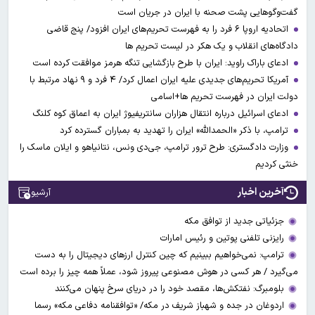
گفت‌وگوهایی پشت صحنه با ایران در جریان است
اتحادیه اروپا ۶ فرد را به فهرست تحریم‌های ایران افزود/ پنج قاضی
دادگاه‌های انقلاب و یک هکر در لیست تحریم ها
ادعای باراک راوید: ایران با طرح بازگشایی تنگه هرمز موافقت کرده است
آمریکا تحریم‌های جدیدی علیه ایران اعمال کرد/ ۴ فرد و ۹ نهاد مرتبط با
دولت ایران در فهرست تحریم ها+اسامی
ادعای اسرائیل درباره انتقال هزاران سانتریفیوژ ایران به اعماق کوه کلنگ
ترامپ، با ذکر «الحمدالله» ایران را تهدید به بمباران گسترده کرد
وزارت دادگستری: طرح ترور ترامپ، جی‌دی ونس، نتانیاهو و ایلان ماسک را
خنثی کردیم
آخرین اخبار
آرشیو
جزئیاتی جدید از توافق مکه
رایزنی تلفنی پوتین و رئیس امارات
ترامپ: نمی‌خواهیم ببینیم که چین کنترل ارز‌های دیجیتال را به دست
می‌گیرد / هر کسی در هوش مصنوعی پیروز شود، عملاً همه چیز را برده است
بلومبرگ: نفتکش‌ها، مقصد خود را در دریای سرخ پنهان می‌کنند
اردوغان در جده و شهباز شریف در مکه/ «توافقنامه دفاعی مکه» رسما