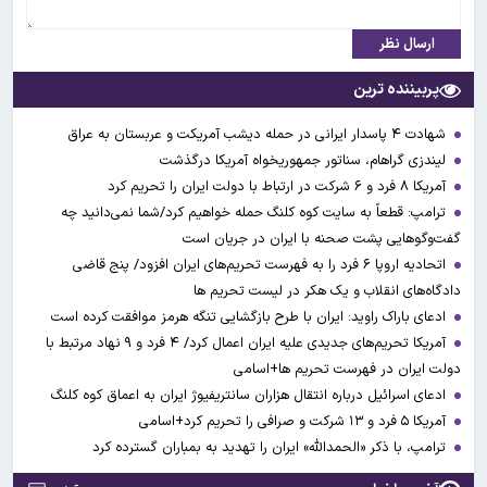
ارسال نظر
پربیننده ترین
شهادت ۴ پاسدار ایرانی در حمله دیشب آمریکت و عربستان به عراق
لیندزی گراهام، سناتور جمهوریخواه آمریکا درگذشت
آمریکا ۸ فرد و ۶ شرکت در ارتباط با دولت ایران را تحریم کرد
ترامپ: قطعاً به سایت کوه کلنگ حمله خواهیم کرد/شما نمی‌دانید چه
گفت‌وگوهایی پشت صحنه با ایران در جریان است
اتحادیه اروپا ۶ فرد را به فهرست تحریم‌های ایران افزود/ پنج قاضی
دادگاه‌های انقلاب و یک هکر در لیست تحریم ها
ادعای باراک راوید: ایران با طرح بازگشایی تنگه هرمز موافقت کرده است
آمریکا تحریم‌های جدیدی علیه ایران اعمال کرد/ ۴ فرد و ۹ نهاد مرتبط با
دولت ایران در فهرست تحریم ها+اسامی
ادعای اسرائیل درباره انتقال هزاران سانتریفیوژ ایران به اعماق کوه کلنگ
آمریکا ۵ فرد و ۱۳ شرکت و صرافی را تحریم کرد+اسامی
ترامپ، با ذکر «الحمدالله» ایران را تهدید به بمباران گسترده کرد