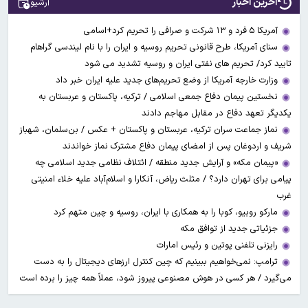
آخرین اخبار
آرشیو
آمریکا ۵ فرد و ۱۳ شرکت و صرافی را تحریم کرد+اسامی
سنای آمریکا، طرح قانونی تحریم روسیه و ایران را با نام لیندسی گراهام
تایید کرد/ تحریم های نفتی ایران و روسیه تشدید می شود
وزارت خارجه آمریکا از وضع تحریم‌های جدید علیه ایران خبر داد
نخستین پیمان دفاع جمعی اسلامی / ترکیه، پاکستان و عربستان به
یکدیگر تعهد دفاع در مقابل مهاجم دادند
نماز جماعت سران ترکیه، عربستان و پاکستان + عکس / بن‌سلمان، شهباز
شریف و اردوغان پس از امضای پیمان دفاع مشترک نماز خواندند
«پیمان مکه» و آرایش جدید منطقه / ائتلاف نظامی جدید اسلامی چه
پیامی برای تهران دارد؟ / مثلث ریاض، آنکارا و اسلام‌آباد علیه خلاء امنیتی
غرب
مارکو روبیو، کوبا را به همکاری با ایران، روسیه و چین متهم کرد
جزئیاتی جدید از توافق مکه
رایزنی تلفنی پوتین و رئیس امارات
ترامپ: نمی‌خواهیم ببینیم که چین کنترل ارز‌های دیجیتال را به دست
می‌گیرد / هر کسی در هوش مصنوعی پیروز شود، عملاً همه چیز را برده است