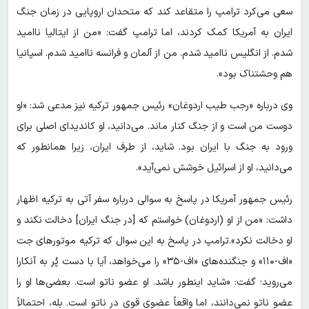
سعی می‌کرد ترامپ را متقاعد کند که متحدان اروپایی در زمان جنگ
ایران به آمریکا کمک کردند، اما ترامپ گفت: «من از ایتالیا ناامید
شدم. از انگلیس ناامید شدم. من از آلمان و فرانسه ناامید شدم. اسپانیا
هم وحشتناک بود».
وی درباره «رجب طیب اردوغان» رئیس جمهور ترکیه نیز مدعی شد: «او
دوست من است و از جنگ کنار ماند. می‌دانید، او کاندیدای اصلی برای
ورود به جنگ با ایران بود. شاید، از طرف ایران، زیرا همانطور که
می‌دانید، او از اسرائیل خوشش نمی‌آید».
رئیس جمهور آمریکا در پاسخ به سوالی درباره سفر آتی به ترکیه اظهار
داشت: «من از او (اردوغان) خواستم که [در جنگ ایران] دخالت نکند و
او دخالت نکرد».ترامپ در پاسخ به این سوال که ترکیه موتورهای جت
«اف-۱۱۰» و جنگنده‌های «اف-۳۵» را می‌خواهد، آیا با دست پُر به آنکارا
می‌روید؛ گفت: «شاید اینطور باشد. او عضو ناتو است. بعضی‌ها او را
عضو ناتو نمی‌دانند، اما واقعاً عضوی قوی در ناتو است. بله، احتمالاً