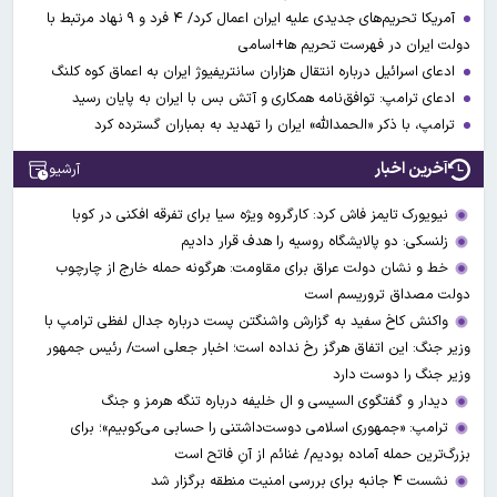
آمریکا تحریم‌های جدیدی علیه ایران اعمال کرد/ ۴ فرد و ۹ نهاد مرتبط با
دولت ایران در فهرست تحریم ها+اسامی
ادعای اسرائیل درباره انتقال هزاران سانتریفیوژ ایران به اعماق کوه کلنگ
ادعای ترامپ: توافق‌نامه همکاری و آتش بس با ایران به پایان رسید
ترامپ، با ذکر «الحمدالله» ایران را تهدید به بمباران گسترده کرد
آخرین اخبار
آرشیو
نیویورک تایمز فاش کرد: کارگروه ویژه سیا برای تفرقه افکنی در کوبا
زلنسکی: دو پالایشگاه روسیه را هدف قرار دادیم
خط و نشان دولت عراق برای مقاومت: هرگونه حمله خارج از چارچوب
دولت مصداق تروریسم است
واکنش کاخ سفید به گزارش واشنگتن پست درباره جدال لفظی ترامپ با
وزیر جنگ: این اتفاق هرگز رخ نداده است؛ اخبار جعلی است/ رئیس جمهور
وزیر جنگ را دوست دارد
دیدار و گفتگوی السیسی و ال خلیفه درباره تنگه هرمز و جنگ
ترامپ: «جمهوری اسلامی دوست‌داشتنی را حسابی می‌کوبیم»؛ برای
بزرگ‌ترین حمله آماده بودیم/ غنائم از آنِ فاتح است
نشست ۴ جانبه برای بررسی امنیت منطقه برگزار شد