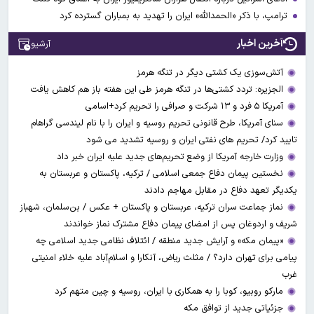
ترامپ، با ذکر «الحمدالله» ایران را تهدید به بمباران گسترده کرد
آخرین اخبار
آرشیو
آتش‌سوزی یک کشتی دیگر در تنگه هرمز
الجزیره: تردد کشتی‌ها در تنگه هرمز طی این هفته باز هم کاهش یافت
آمریکا ۵ فرد و ۱۳ شرکت و صرافی را تحریم کرد+اسامی
سنای آمریکا، طرح قانونی تحریم روسیه و ایران را با نام لیندسی گراهام
تایید کرد/ تحریم های نفتی ایران و روسیه تشدید می شود
وزارت خارجه آمریکا از وضع تحریم‌های جدید علیه ایران خبر داد
نخستین پیمان دفاع جمعی اسلامی / ترکیه، پاکستان و عربستان به
یکدیگر تعهد دفاع در مقابل مهاجم دادند
نماز جماعت سران ترکیه، عربستان و پاکستان + عکس / بن‌سلمان، شهباز
شریف و اردوغان پس از امضای پیمان دفاع مشترک نماز خواندند
«پیمان مکه» و آرایش جدید منطقه / ائتلاف نظامی جدید اسلامی چه
پیامی برای تهران دارد؟ / مثلث ریاض، آنکارا و اسلام‌آباد علیه خلاء امنیتی
غرب
مارکو روبیو، کوبا را به همکاری با ایران، روسیه و چین متهم کرد
جزئیاتی جدید از توافق مکه