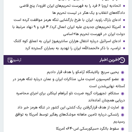
اتحادیه اروپا ۶ فرد را به فهرست تحریم‌های ایران افزود/ پنج قاضی
دادگاه‌های انقلاب و یک هکر در لیست تحریم ها
ادعای باراک راوید: ایران با طرح بازگشایی تنگه هرمز موافقت کرده است
آمریکا تحریم‌های جدیدی علیه ایران اعمال کرد/ ۴ فرد و ۹ نهاد مرتبط با
دولت ایران در فهرست تحریم ها+اسامی
ادعای اسرائیل درباره انتقال هزاران سانتریفیوژ ایران به اعماق کوه کلنگ
ترامپ، با ذکر «الحمدالله» ایران را تهدید به بمباران گسترده کرد
آخرین اخبار
آرشیو
یحیی سریع: پالایشگاه آرامکو را هدف قرار دادیم
عضو کمیسیون امنیت ملی: مذاکرات ایران و عمان درباره تنگه هرمز در
آستانه نهایی‌شدن است
سنتکام: تجهیزات گروه ضربت ناو آبراهام لینکلن برای اجرای محاصره
دریایی همچنان آماده‌اند
امارت از هدف قرارگرفتن یک کشتی این کشور در تنگه هرمز خبر داد
زلنسکی درباره تامین ماهانه موشک‌های رهگیر توسط آمریکا به توافق
رسیدیم
سقوط بالگرد «سیکورسکی اس-۶۴» آمریکا