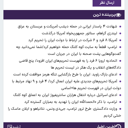
ارسال نظر
پربیننده ترین
شهادت ۴ پاسدار ایرانی در حمله دیشب آمریکت و عربستان به عراق
لیندزی گراهام، سناتور جمهوریخواه آمریکا درگذشت
آمریکا ۸ فرد و ۶ شرکت در ارتباط با دولت ایران را تحریم کرد
ترامپ: قطعاً به سایت کوه کلنگ حمله خواهیم کرد/شما نمی‌دانید چه
گفت‌وگوهایی پشت صحنه با ایران در جریان است
اتحادیه اروپا ۶ فرد را به فهرست تحریم‌های ایران افزود/ پنج قاضی
دادگاه‌های انقلاب و یک هکر در لیست تحریم ها
ادعای باراک راوید: ایران با طرح بازگشایی تنگه هرمز موافقت کرده است
آمریکا تحریم‌های جدیدی علیه ایران اعمال کرد/ ۴ فرد و ۹ نهاد مرتبط با
دولت ایران در فهرست تحریم ها+اسامی
ادعای اسرائیل درباره انتقال هزاران سانتریفیوژ ایران به اعماق کوه کلنگ
ترامپ، با ذکر «الحمدالله» ایران را تهدید به بمباران گسترده کرد
وزارت دادگستری: طرح ترور ترامپ، جی‌دی ونس، نتانیاهو و ایلان ماسک را
خنثی کردیم
آخرین اخبار
آرشیو