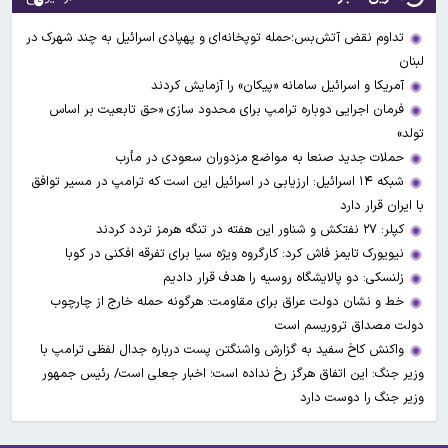
تداوم نقض آتش‌بس؛حمله توپخانه‌ای و پهپادی اسرائیل به چند شهرک در
لبنان
آمریکا و اسرائیل سامانه «پیکان» را آزمایش کردند
فرمان اجرایی دوباره ترامپ برای محدود سازی «حق تابعیت بر اساس
تولد»
حملات جدید صنعا به مواضع مزدوران سعودی در مأرب
شبکه ۱۴ اسرائیل: ارزیابی در اسرائیل این است که ترامپ در مسیر توافق
با ایران قرار دارد
کپلر: ۲۷ نفتکش و شناور این هفته در تنگه هرمز تردد کردند
نیویورک تایمز فاش کرد: کارگروه ویژه سیا برای تفرقه افکنی در کوبا
زلنسکی: دو پالایشگاه روسیه را هدف قرار دادیم
خط و نشان دولت عراق برای مقاومت: هرگونه حمله خارج از چارچوب
دولت مصداق تروریسم است
واکنش کاخ سفید به گزارش واشنگتن پست درباره جدال لفظی ترامپ با
وزیر جنگ: این اتفاق هرگز رخ نداده است؛ اخبار جعلی است/ رئیس جمهور
وزیر جنگ را دوست دارد