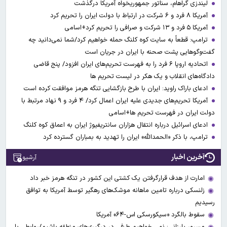
لیندزی گراهام، سناتور جمهوریخواه آمریکا درگذشت
آمریکا ۸ فرد و ۶ شرکت در ارتباط با دولت ایران را تحریم کرد
آمریکا ۵ فرد و ۱۳ شرکت و صرافی را تحریم کرد+اسامی
ترامپ: قطعاً به سایت کوه کلنگ حمله خواهیم کرد/شما نمی‌دانید چه
گفت‌وگوهایی پشت صحنه با ایران در جریان است
اتحادیه اروپا ۶ فرد را به فهرست تحریم‌های ایران افزود/ پنج قاضی
دادگاه‌های انقلاب و یک هکر در لیست تحریم ها
ادعای باراک راوید: ایران با طرح بازگشایی تنگه هرمز موافقت کرده است
آمریکا تحریم‌های جدیدی علیه ایران اعمال کرد/ ۴ فرد و ۹ نهاد مرتبط با
دولت ایران در فهرست تحریم ها+اسامی
ادعای اسرائیل درباره انتقال هزاران سانتریفیوژ ایران به اعماق کوه کلنگ
ترامپ، با ذکر «الحمدالله» ایران را تهدید به بمباران گسترده کرد
آخرین اخبار
آرشیو
امارت از هدف قرارگرفتن یک کشتی این کشور در تنگه هرمز خبر داد
زلنسکی درباره تامین ماهانه موشک‌های رهگیر توسط آمریکا به توافق
رسیدیم
سقوط بالگرد «سیکورسکی اس-۶۴» آمریکا
مسرور بارزانی: نمی خواهیم طرفی در درگیری‌های منطقه باشیم/روابطی با