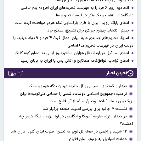
گفت‌وگوهایی پشت صحنه با ایران در جریان است
اتحادیه اروپا ۶ فرد را به فهرست تحریم‌های ایران افزود/ پنج قاضی
دادگاه‌های انقلاب و یک هکر در لیست تحریم ها
ادعای باراک راوید: ایران با طرح بازگشایی تنگه هرمز موافقت کرده است
پمپئو: انتخاب چهارم جولای برای تشییع، عمدی بود
آمریکا تحریم‌های جدیدی علیه ایران اعمال کرد/ ۴ فرد و ۹ نهاد مرتبط با
دولت ایران در فهرست تحریم ها+اسامی
ادعای اسرائیل درباره انتقال هزاران سانتریفیوژ ایران به اعماق کوه کلنگ
ادعای ترامپ: توافق‌نامه همکاری و آتش بس با ایران به پایان رسید
آخرین اخبار
آرشیو
دیدار و گفتگوی السیسی و ال خلیفه درباره تنگه هرمز و جنگ
ترامپ: «جمهوری اسلامی دوست‌داشتنی را حسابی می‌کوبیم»؛ برای
بزرگ‌ترین حمله آماده بودیم/ غنائم از آنِ فاتح است
نشست ۴ جانبه برای بررسی امنیت منطقه برگزار شد
در دیدار وزرای خارجه آمریکا و انگلیس درباره ایران و تنگه هرمز چه
گذشت؟
۱۳ شهید و زخمی در حمله تل آویو به تبنین؛ جنوب لبنان گلوله باران شد
حملات اسرائیل به جنوب لبنان+فیلم