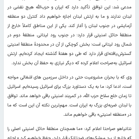
مدعی شد: این توافق تأکید دارد که ایران و حزب‌الله هیچ نقشی در
لبنان ندارند و ما به ارتش لبنان اجازه خواهیم داد کنترل دو منطقه
آزمایشی در جنوب لبنان را آغاز کند. یکی از این مناطق کاملاً خارج از
منطقهٔ حائل امنیتی قرار دارد؛ در جنوب رود لیتانی. منطقهٔ دوم در
شمال رود لیتانی است؛ بخش کوچکی از آن در محدودهٔ منطقهٔ امنیتی
گسترش‌یافته‌ای قرار دارد که طی دو هفتهٔ گذشته ایجاد کرده‌ایم. ارتش
اسرائیل به‌صراحت اعلام کرده که دیگر نیازی به حفظ آن بخش ندارد.
وی که با بحران مشروعیت حتی در داخل سرزمین های اشغالی مواجه
است، ادعا کرد: ما به یک دستاورد بزرگ برای اسرائیل رسیده‌ایم. اسرائیل
تا زمان خلع سلاح حزب الله، در کمربند امنیتی باقی خواهد ماند. توافق
با لبنان ضربه‌ای بزرگ به ایران است. مهم‌ترین نکته آن این است که ما
در «منطقه امنیتی» باقی خواهیم ماند.
نتانیاهو صراحتا اعلام کرد: «ما همچنان منطقهٔ حائل امنیتی اصلی را
که خارج از برد موشک‌های ضدتانک قرار دارد، حفظ خواهیم کرد و اجازه