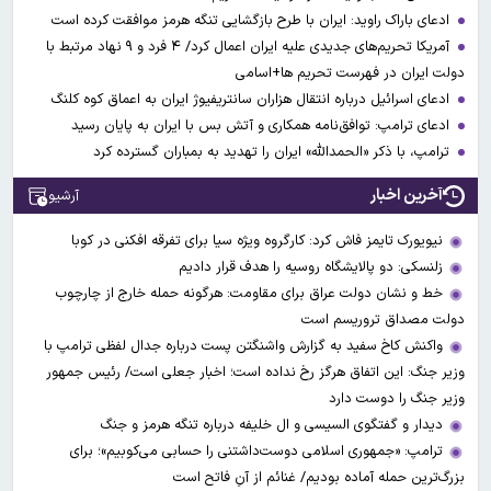
ادعای باراک راوید: ایران با طرح بازگشایی تنگه هرمز موافقت کرده است
آمریکا تحریم‌های جدیدی علیه ایران اعمال کرد/ ۴ فرد و ۹ نهاد مرتبط با
دولت ایران در فهرست تحریم ها+اسامی
ادعای اسرائیل درباره انتقال هزاران سانتریفیوژ ایران به اعماق کوه کلنگ
ادعای ترامپ: توافق‌نامه همکاری و آتش بس با ایران به پایان رسید
ترامپ، با ذکر «الحمدالله» ایران را تهدید به بمباران گسترده کرد
آخرین اخبار
آرشیو
نیویورک تایمز فاش کرد: کارگروه ویژه سیا برای تفرقه افکنی در کوبا
زلنسکی: دو پالایشگاه روسیه را هدف قرار دادیم
خط و نشان دولت عراق برای مقاومت: هرگونه حمله خارج از چارچوب
دولت مصداق تروریسم است
واکنش کاخ سفید به گزارش واشنگتن پست درباره جدال لفظی ترامپ با
وزیر جنگ: این اتفاق هرگز رخ نداده است؛ اخبار جعلی است/ رئیس جمهور
وزیر جنگ را دوست دارد
دیدار و گفتگوی السیسی و ال خلیفه درباره تنگه هرمز و جنگ
ترامپ: «جمهوری اسلامی دوست‌داشتنی را حسابی می‌کوبیم»؛ برای
بزرگ‌ترین حمله آماده بودیم/ غنائم از آنِ فاتح است