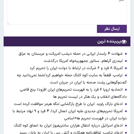
ارسال نظر
پربیننده ترین
شهادت ۴ پاسدار ایرانی در حمله دیشب آمریکت و عربستان به عراق
لیندزی گراهام، سناتور جمهوریخواه آمریکا درگذشت
آمریکا ۸ فرد و ۶ شرکت در ارتباط با دولت ایران را تحریم کرد
ترامپ: قطعاً به سایت کوه کلنگ حمله خواهیم کرد/شما نمی‌دانید چه
گفت‌وگوهایی پشت صحنه با ایران در جریان است
اتحادیه اروپا ۶ فرد را به فهرست تحریم‌های ایران افزود/ پنج قاضی
دادگاه‌های انقلاب و یک هکر در لیست تحریم ها
ادعای باراک راوید: ایران با طرح بازگشایی تنگه هرمز موافقت کرده است
آمریکا تحریم‌های جدیدی علیه ایران اعمال کرد/ ۴ فرد و ۹ نهاد مرتبط با
دولت ایران در فهرست تحریم ها+اسامی
ادعای اسرائیل درباره انتقال هزاران سانتریفیوژ ایران به اعماق کوه کلنگ
ادعای ترامپ: توافق‌نامه همکاری و آتش بس با ایران به پایان رسید