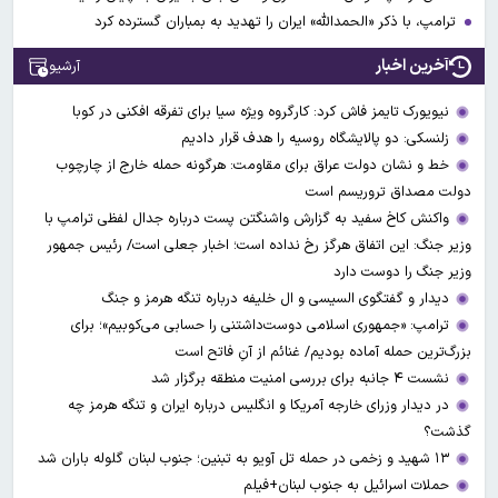
ترامپ، با ذکر «الحمدالله» ایران را تهدید به بمباران گسترده کرد
آخرین اخبار
آرشیو
نیویورک تایمز فاش کرد: کارگروه ویژه سیا برای تفرقه افکنی در کوبا
زلنسکی: دو پالایشگاه روسیه را هدف قرار دادیم
خط و نشان دولت عراق برای مقاومت: هرگونه حمله خارج از چارچوب
دولت مصداق تروریسم است
واکنش کاخ سفید به گزارش واشنگتن پست درباره جدال لفظی ترامپ با
وزیر جنگ: این اتفاق هرگز رخ نداده است؛ اخبار جعلی است/ رئیس جمهور
وزیر جنگ را دوست دارد
دیدار و گفتگوی السیسی و ال خلیفه درباره تنگه هرمز و جنگ
ترامپ: «جمهوری اسلامی دوست‌داشتنی را حسابی می‌کوبیم»؛ برای
بزرگ‌ترین حمله آماده بودیم/ غنائم از آنِ فاتح است
نشست ۴ جانبه برای بررسی امنیت منطقه برگزار شد
در دیدار وزرای خارجه آمریکا و انگلیس درباره ایران و تنگه هرمز چه
گذشت؟
۱۳ شهید و زخمی در حمله تل آویو به تبنین؛ جنوب لبنان گلوله باران شد
حملات اسرائیل به جنوب لبنان+فیلم