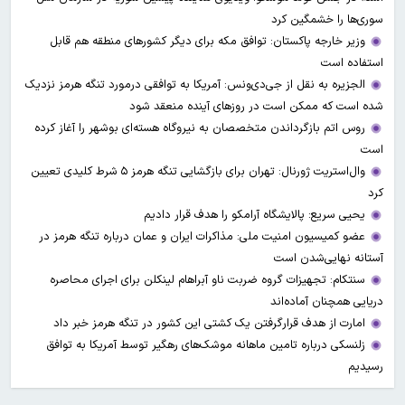
سوری‌ها را خشمگین کرد
وزیر خارجه پاکستان: توافق مکه برای دیگر کشورهای منطقه هم قابل
استفاده است
الجزیره به نقل از جی‌دی‌ونس: آمریکا به توافقی درمورد تنگه هرمز نزدیک
شده است که ممکن است در روزهای آینده منعقد شود
روس اتم بازگرداندن متخصصان به نیروگاه هسته‌ای بوشهر را آغاز کرده
است
وال‌استریت ژورنال: تهران برای بازگشایی تنگه هرمز ۵ شرط کلیدی تعیین
کرد
یحیی سریع: پالایشگاه آرامکو را هدف قرار دادیم
عضو کمیسیون امنیت ملی: مذاکرات ایران و عمان درباره تنگه هرمز در
آستانه نهایی‌شدن است
سنتکام: تجهیزات گروه ضربت ناو آبراهام لینکلن برای اجرای محاصره
دریایی همچنان آماده‌اند
امارت از هدف قرارگرفتن یک کشتی این کشور در تنگه هرمز خبر داد
زلنسکی درباره تامین ماهانه موشک‌های رهگیر توسط آمریکا به توافق
رسیدیم