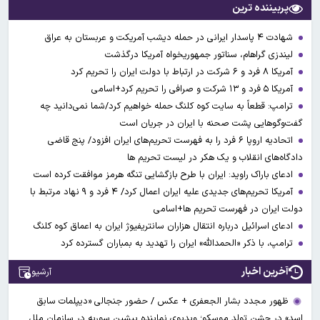
پربیننده ترین
شهادت ۴ پاسدار ایرانی در حمله دیشب آمریکت و عربستان به عراق
لیندزی گراهام، سناتور جمهوریخواه آمریکا درگذشت
آمریکا ۸ فرد و ۶ شرکت در ارتباط با دولت ایران را تحریم کرد
آمریکا ۵ فرد و ۱۳ شرکت و صرافی را تحریم کرد+اسامی
ترامپ: قطعاً به سایت کوه کلنگ حمله خواهیم کرد/شما نمی‌دانید چه
گفت‌وگوهایی پشت صحنه با ایران در جریان است
اتحادیه اروپا ۶ فرد را به فهرست تحریم‌های ایران افزود/ پنج قاضی
دادگاه‌های انقلاب و یک هکر در لیست تحریم ها
ادعای باراک راوید: ایران با طرح بازگشایی تنگه هرمز موافقت کرده است
آمریکا تحریم‌های جدیدی علیه ایران اعمال کرد/ ۴ فرد و ۹ نهاد مرتبط با
دولت ایران در فهرست تحریم ها+اسامی
ادعای اسرائیل درباره انتقال هزاران سانتریفیوژ ایران به اعماق کوه کلنگ
ترامپ، با ذکر «الحمدالله» ایران را تهدید به بمباران گسترده کرد
آخرین اخبار
آرشیو
ظهور مجدد بشار الجعفری + عکس / حضور جنجالی «دیپلمات سابق
اسد» در جشن تولد موسکو؛ ویدیوی نماینده پیشین سوریه در سازمان ملل