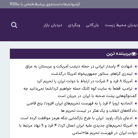
آرشیو
تبلیغات
جستجوی پیشرفته
تماس با ما
RSS
یدبان محیط زیست
بازرگانی
وبگردی
دیدبان بازار
پربیننده ترین
شهادت ۴ پاسدار ایرانی در حمله دیشب آمریکت و عربستان به عراق
لیندزی گراهام، سناتور جمهوریخواه آمریکا درگذشت
آمریکا ۸ فرد و ۶ شرکت در ارتباط با دولت ایران را تحریم کرد
ترامپ: قطعاً به سایت کوه کلنگ حمله خواهیم کرد/شما نمی‌دانید چه
گفت‌وگوهایی پشت صحنه با ایران در جریان است
اتحادیه اروپا ۶ فرد را به فهرست تحریم‌های ایران افزود/ پنج قاضی
دادگاه‌های انقلاب و یک هکر در لیست تحریم ها
ادعای باراک راوید: ایران با طرح بازگشایی تنگه هرمز موافقت کرده است
آمریکا تحریم‌های جدیدی علیه ایران اعمال کرد/ ۴ فرد و ۹ نهاد مرتبط با
دولت ایران در فهرست تحریم ها+اسامی