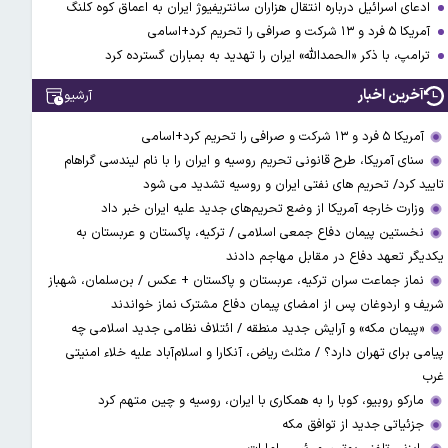
ادعای اسرائیل درباره انتقال هزاران سانتریفیوژ ایران به اعماق کوه کلنگ
آمریکا ۵ فرد و ۱۳ شرکت و صرافی را تحریم کرد+اسامی
ترامپ، با ذکر «الحمدالله» ایران را تهدید به بمباران گسترده کرد
آخرین اخبار
آرشیو
آمریکا ۵ فرد و ۱۳ شرکت و صرافی را تحریم کرد+اسامی
سنای آمریکا، طرح قانونی تحریم روسیه و ایران را با نام لیندسی گراهام
تایید کرد/ تحریم های نفتی ایران و روسیه تشدید می شود
وزارت خارجه آمریکا از وضع تحریم‌های جدید علیه ایران خبر داد
نخستین پیمان دفاع جمعی اسلامی / ترکیه، پاکستان و عربستان به
یکدیگر تعهد دفاع در مقابل مهاجم دادند
نماز جماعت سران ترکیه، عربستان و پاکستان + عکس / بن‌سلمان، شهباز
شریف و اردوغان پس از امضای پیمان دفاع مشترک نماز خواندند
«پیمان مکه» و آرایش جدید منطقه / ائتلاف نظامی جدید اسلامی چه
پیامی برای تهران دارد؟ / مثلث ریاض، آنکارا و اسلام‌آباد علیه خلاء امنیتی
غرب
مارکو روبیو، کوبا را به همکاری با ایران، روسیه و چین متهم کرد
جزئیاتی جدید از توافق مکه