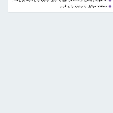
۱۳ شهید و زخمی در حمله تل آویو به تبنین؛ جنوب لبنان گلوله باران شد
حملات اسرائیل به جنوب لبنان+فیلم