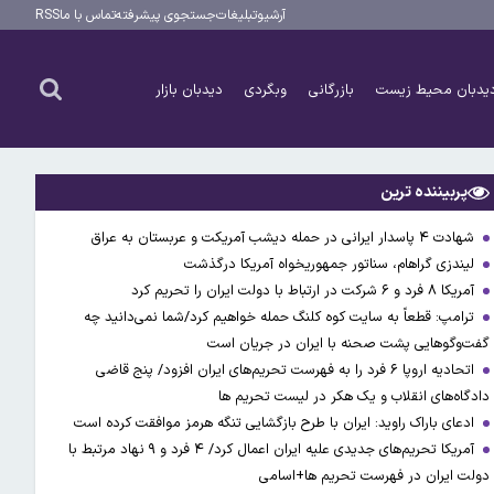
آرشیو
تبلیغات
جستجوی پیشرفته
تماس با ما
RSS
یدبان محیط زیست
بازرگانی
وبگردی
دیدبان بازار
پربیننده ترین
شهادت ۴ پاسدار ایرانی در حمله دیشب آمریکت و عربستان به عراق
لیندزی گراهام، سناتور جمهوریخواه آمریکا درگذشت
آمریکا ۸ فرد و ۶ شرکت در ارتباط با دولت ایران را تحریم کرد
ترامپ: قطعاً به سایت کوه کلنگ حمله خواهیم کرد/شما نمی‌دانید چه
گفت‌وگوهایی پشت صحنه با ایران در جریان است
اتحادیه اروپا ۶ فرد را به فهرست تحریم‌های ایران افزود/ پنج قاضی
دادگاه‌های انقلاب و یک هکر در لیست تحریم ها
ادعای باراک راوید: ایران با طرح بازگشایی تنگه هرمز موافقت کرده است
آمریکا تحریم‌های جدیدی علیه ایران اعمال کرد/ ۴ فرد و ۹ نهاد مرتبط با
دولت ایران در فهرست تحریم ها+اسامی