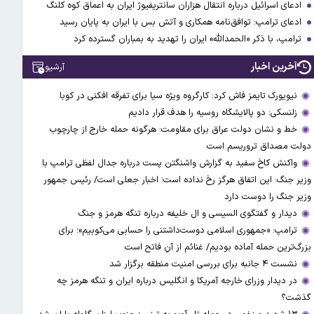
ادعای اسرائیل درباره انتقال هزاران سانتریفیوژ ایران به اعماق کوه کلنگ
ادعای ترامپ: توافق‌نامه همکاری و آتش بس با ایران به پایان رسید
ترامپ، با ذکر «الحمدالله» ایران را تهدید به بمباران گسترده کرد
آخرین اخبار
آرشیو
نیویورک تایمز فاش کرد: کارگروه ویژه سیا برای تفرقه افکنی در کوبا
زلنسکی: دو پالایشگاه روسیه را هدف قرار دادیم
خط و نشان دولت عراق برای مقاومت: هرگونه حمله خارج از چارچوب
دولت مصداق تروریسم است
واکنش کاخ سفید به گزارش واشنگتن پست درباره جدال لفظی ترامپ با
وزیر جنگ: این اتفاق هرگز رخ نداده است؛ اخبار جعلی است/ رئیس جمهور
وزیر جنگ را دوست دارد
دیدار و گفتگوی السیسی و ال خلیفه درباره تنگه هرمز و جنگ
ترامپ: «جمهوری اسلامی دوست‌داشتنی را حسابی می‌کوبیم»؛ برای
بزرگ‌ترین حمله آماده بودیم/ غنائم از آنِ فاتح است
نشست ۴ جانبه برای بررسی امنیت منطقه برگزار شد
در دیدار وزرای خارجه آمریکا و انگلیس درباره ایران و تنگه هرمز چه
گذشت؟