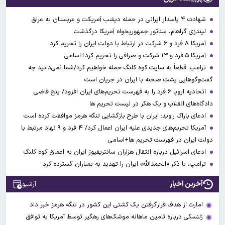
شهادت ۴ پاسدار ایرانی در حمله دیشب آمریکت و عربستان به عراق
لیندزی گراهام، سناتور جمهوریخواه آمریکا درگذشت
آمریکا ۸ فرد و ۶ شرکت در ارتباط با دولت ایران را تحریم کرد
آمریکا ۵ فرد و ۱۳ شرکت و صرافی را تحریم کرد+اسامی
ترامپ: قطعاً به سایت کوه کلنگ حمله خواهیم کرد/شما نمی‌دانید چه
گفت‌وگوهایی پشت صحنه با ایران در جریان است
اتحادیه اروپا ۶ فرد را به فهرست تحریم‌های ایران افزود/ پنج قاضی
دادگاه‌های انقلاب و یک هکر در لیست تحریم ها
ادعای باراک راوید: ایران با طرح بازگشایی تنگه هرمز موافقت کرده است
آمریکا تحریم‌های جدیدی علیه ایران اعمال کرد/ ۴ فرد و ۹ نهاد مرتبط با
دولت ایران در فهرست تحریم ها+اسامی
ادعای اسرائیل درباره انتقال هزاران سانتریفیوژ ایران به اعماق کوه کلنگ
ترامپ، با ذکر «الحمدالله» ایران را تهدید به بمباران گسترده کرد
آخرین اخبار
آرشیو
امارت از هدف قرارگرفتن یک کشتی این کشور در تنگه هرمز خبر داد
زلنسکی درباره تامین ماهانه موشک‌های رهگیر توسط آمریکا به توافق