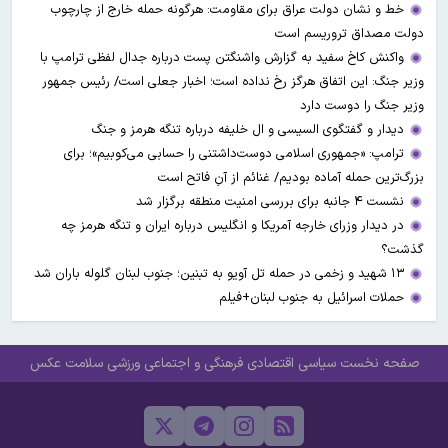
خط و نشان دولت عراق برای مقاومت: هرگونه حمله خارج از چارچوب
دولت مصداق تروریسم است
واکنش کاخ سفید به گزارش واشنگتن پست درباره جدال لفظی ترامپ با
وزیر جنگ: این اتفاق هرگز رخ نداده است؛ اخبار جعلی است/ رئیس جمهور
وزیر جنگ را دوست دارد
دیدار و گفتگوی السیسی و ال خلیفه درباره تنگه هرمز و جنگ
ترامپ: «جمهوری اسلامی دوست‌داشتنی را حسابی می‌کوبیم»؛ برای
بزرگ‌ترین حمله آماده بودیم/ غنائم از آنِ فاتح است
نشست ۴ جانبه برای بررسی امنیت منطقه برگزار شد
در دیدار وزرای خارجه آمریکا و انگلیس درباره ایران و تنگه هرمز چه
گذشت؟
۱۳ شهید و زخمی در حمله تل آویو به تبنین؛ جنوب لبنان گلوله باران شد
حملات اسرائیل به جنوب لبنان+فیلم
صفحه نخست
سیاسی
اقتصادی
فرهنگی و اجتماعی
ورزشی
سلامت
عکس