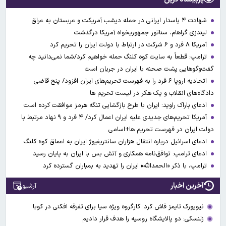
شهادت ۴ پاسدار ایرانی در حمله دیشب آمریکت و عربستان به عراق
لیندزی گراهام، سناتور جمهوریخواه آمریکا درگذشت
آمریکا ۸ فرد و ۶ شرکت در ارتباط با دولت ایران را تحریم کرد
ترامپ: قطعاً به سایت کوه کلنگ حمله خواهیم کرد/شما نمی‌دانید چه
گفت‌وگوهایی پشت صحنه با ایران در جریان است
اتحادیه اروپا ۶ فرد را به فهرست تحریم‌های ایران افزود/ پنج قاضی
دادگاه‌های انقلاب و یک هکر در لیست تحریم ها
ادعای باراک راوید: ایران با طرح بازگشایی تنگه هرمز موافقت کرده است
آمریکا تحریم‌های جدیدی علیه ایران اعمال کرد/ ۴ فرد و ۹ نهاد مرتبط با
دولت ایران در فهرست تحریم ها+اسامی
ادعای اسرائیل درباره انتقال هزاران سانتریفیوژ ایران به اعماق کوه کلنگ
ادعای ترامپ: توافق‌نامه همکاری و آتش بس با ایران به پایان رسید
ترامپ، با ذکر «الحمدالله» ایران را تهدید به بمباران گسترده کرد
آخرین اخبار
آرشیو
نیویورک تایمز فاش کرد: کارگروه ویژه سیا برای تفرقه افکنی در کوبا
زلنسکی: دو پالایشگاه روسیه را هدف قرار دادیم