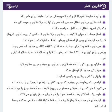
آخرین اخبار
آرشیو
وزارت خارجه آمریکا از وضع تحریم‌های جدید علیه ایران خبر داد
نخستین پیمان دفاع جمعی اسلامی / ترکیه، پاکستان و عربستان به
یکدیگر تعهد دفاع در مقابل مهاجم دادند
نماز جماعت سران ترکیه، عربستان و پاکستان + عکس / بن‌سلمان، شهباز
شریف و اردوغان پس از امضای پیمان دفاع مشترک نماز خواندند
«پیمان مکه» و آرایش جدید منطقه / ائتلاف نظامی جدید اسلامی چه
پیامی برای تهران دارد؟ / مثلث ریاض، آنکارا و اسلام‌آباد علیه خلاء امنیتی
غرب
مارکو روبیو، کوبا را به همکاری با ایران، روسیه و چین متهم کرد
جزئیاتی جدید از توافق مکه
رایزنی تلفنی پوتین و رئیس امارات
ترامپ: نمی‌خواهیم ببینیم که چین کنترل ارز‌های دیجیتال را به دست
می‌گیرد / هر کسی در هوش مصنوعی پیروز شود، عملاً همه چیز را برده است
بلومبرگ: نفتکش‌ها، مقصد خود را در دریای سرخ پنهان می‌کنند
اردوغان در جده و شهباز شریف در مکه/ «توافقنامه دفاعی مکه» رسما
امضا شد