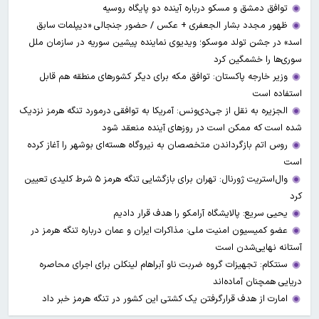
توافق دمشق و مسکو درباره آینده دو پایگاه روسیه
ظهور مجدد بشار الجعفری + عکس / حضور جنجالی «دیپلمات سابق
اسد» در جشن تولد موسکو؛ ویدیوی نماینده پیشین سوریه در سازمان ملل
سوری‌ها را خشمگین کرد
وزیر خارجه پاکستان: توافق مکه برای دیگر کشورهای منطقه هم قابل
استفاده است
الجزیره به نقل از جی‌دی‌ونس: آمریکا به توافقی درمورد تنگه هرمز نزدیک
شده است که ممکن است در روزهای آینده منعقد شود
روس اتم بازگرداندن متخصصان به نیروگاه هسته‌ای بوشهر را آغاز کرده
است
وال‌استریت ژورنال: تهران برای بازگشایی تنگه هرمز ۵ شرط کلیدی تعیین
کرد
یحیی سریع: پالایشگاه آرامکو را هدف قرار دادیم
عضو کمیسیون امنیت ملی: مذاکرات ایران و عمان درباره تنگه هرمز در
آستانه نهایی‌شدن است
سنتکام: تجهیزات گروه ضربت ناو آبراهام لینکلن برای اجرای محاصره
دریایی همچنان آماده‌اند
امارت از هدف قرارگرفتن یک کشتی این کشور در تنگه هرمز خبر داد