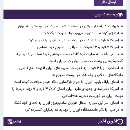
ارسال نظر
پربیننده ترین
شهادت ۴ پاسدار ایرانی در حمله دیشب آمریکت و عربستان به عراق
لیندزی گراهام، سناتور جمهوریخواه آمریکا درگذشت
آمریکا ۸ فرد و ۶ شرکت در ارتباط با دولت ایران را تحریم کرد
آمریکا ۵ فرد و ۱۳ شرکت و صرافی را تحریم کرد+اسامی
ترامپ: قطعاً به سایت کوه کلنگ حمله خواهیم کرد/شما نمی‌دانید چه
گفت‌وگوهایی پشت صحنه با ایران در جریان است
اتحادیه اروپا ۶ فرد را به فهرست تحریم‌های ایران افزود/ پنج قاضی
دادگاه‌های انقلاب و یک هکر در لیست تحریم ها
ادعای باراک راوید: ایران با طرح بازگشایی تنگه هرمز موافقت کرده است
آمریکا تحریم‌های جدیدی علیه ایران اعمال کرد/ ۴ فرد و ۹ نهاد مرتبط با
دولت ایران در فهرست تحریم ها+اسامی
ادعای اسرائیل درباره انتقال هزاران سانتریفیوژ ایران به اعماق کوه کلنگ
ترامپ، با ذکر «الحمدالله» ایران را تهدید به بمباران گسترده کرد
آخرین اخبار
آرشیو