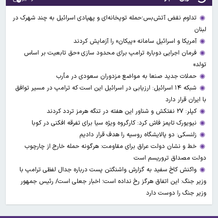
تداوم نقض آتش‌بس؛حمله توپخانه‌ای و پهپادی اسرائیل به چند شهرک در
لبنان
آمریکا و اسرائیل سامانه «پیکان» را آزمایش کردند
فرمان اجرایی دوباره ترامپ برای محدود سازی «حق تابعیت بر اساس
تولد»
حملات جدید صنعا به مواضع مزدوران سعودی در مأرب
شبکه ۱۴ اسرائیل: ارزیابی در اسرائیل این است که ترامپ در مسیر توافق
با ایران قرار دارد
کپلر: ۲۷ نفتکش و شناور این هفته در تنگه هرمز تردد کردند
نیویورک تایمز فاش کرد: کارگروه ویژه سیا برای تفرقه افکنی در کوبا
زلنسکی: دو پالایشگاه روسیه را هدف قرار دادیم
خط و نشان دولت عراق برای مقاومت: هرگونه حمله خارج از چارچوب
دولت مصداق تروریسم است
واکنش کاخ سفید به گزارش واشنگتن پست درباره جدال لفظی ترامپ با
وزیر جنگ: این اتفاق هرگز رخ نداده است؛ اخبار جعلی است/ رئیس جمهور
وزیر جنگ را دوست دارد