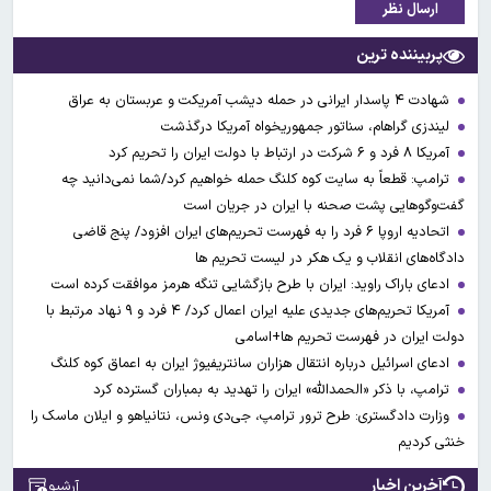
ارسال نظر
پربیننده ترین
شهادت ۴ پاسدار ایرانی در حمله دیشب آمریکت و عربستان به عراق
لیندزی گراهام، سناتور جمهوریخواه آمریکا درگذشت
آمریکا ۸ فرد و ۶ شرکت در ارتباط با دولت ایران را تحریم کرد
ترامپ: قطعاً به سایت کوه کلنگ حمله خواهیم کرد/شما نمی‌دانید چه
گفت‌وگوهایی پشت صحنه با ایران در جریان است
اتحادیه اروپا ۶ فرد را به فهرست تحریم‌های ایران افزود/ پنج قاضی
دادگاه‌های انقلاب و یک هکر در لیست تحریم ها
ادعای باراک راوید: ایران با طرح بازگشایی تنگه هرمز موافقت کرده است
آمریکا تحریم‌های جدیدی علیه ایران اعمال کرد/ ۴ فرد و ۹ نهاد مرتبط با
دولت ایران در فهرست تحریم ها+اسامی
ادعای اسرائیل درباره انتقال هزاران سانتریفیوژ ایران به اعماق کوه کلنگ
ترامپ، با ذکر «الحمدالله» ایران را تهدید به بمباران گسترده کرد
وزارت دادگستری: طرح ترور ترامپ، جی‌دی ونس، نتانیاهو و ایلان ماسک را
خنثی کردیم
آخرین اخبار
آرشیو