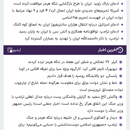
ادعای باراک راوید: ایران با طرح بازگشایی تنگه هرمز موافقت کرده است
آمریکا تحریم‌های جدیدی علیه ایران اعمال کرد/ ۴ فرد و ۹ نهاد مرتبط با
دولت ایران در فهرست تحریم ها+اسامی
ادعای اسرائیل درباره انتقال هزاران سانتریفیوژ ایران به اعماق کوه کلنگ
ادعای ترامپ: توافق‌نامه همکاری و آتش بس با ایران به پایان رسید
ترامپ، با ذکر «الحمدالله» ایران را تهدید به بمباران گسترده کرد
آخرین اخبار
آرشیو
کپلر: ۲۷ نفتکش و شناور این هفته در تنگه هرمز تردد کردند
نیویورک تایمز فاش کرد: کارگروه ویژه سیا برای تفرقه افکنی در کوبا
زلنسکی: دو پالایشگاه روسیه را هدف قرار دادیم
خط و نشان دولت عراق برای مقاومت: هرگونه حمله خارج از چارچوب
دولت مصداق تروریسم است
واکنش کاخ سفید به گزارش واشنگتن پست درباره جدال لفظی ترامپ با
وزیر جنگ: این اتفاق هرگز رخ نداده است؛ اخبار جعلی است/ رئیس جمهور
وزیر جنگ را دوست دارد
دیدار و گفتگوی السیسی و ال خلیفه درباره تنگه هرمز و جنگ
ترامپ: «جمهوری اسلامی دوست‌داشتنی را حسابی می‌کوبیم»؛ برای