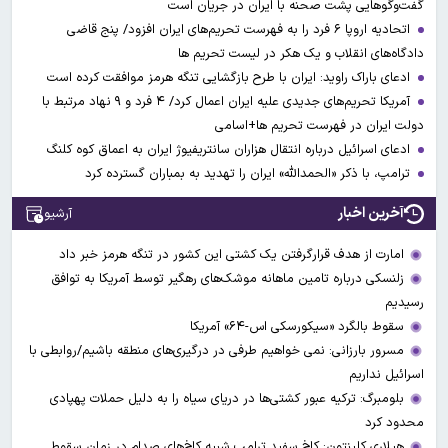
گفت‌وگوهایی پشت صحنه با ایران در جریان است
اتحادیه اروپا ۶ فرد را به فهرست تحریم‌های ایران افزود/ پنج قاضی
دادگاه‌های انقلاب و یک هکر در لیست تحریم ها
ادعای باراک راوید: ایران با طرح بازگشایی تنگه هرمز موافقت کرده است
آمریکا تحریم‌های جدیدی علیه ایران اعمال کرد/ ۴ فرد و ۹ نهاد مرتبط با
دولت ایران در فهرست تحریم ها+اسامی
ادعای اسرائیل درباره انتقال هزاران سانتریفیوژ ایران به اعماق کوه کلنگ
ترامپ، با ذکر «الحمدالله» ایران را تهدید به بمباران گسترده کرد
آخرین اخبار
آرشیو
امارت از هدف قرارگرفتن یک کشتی این کشور در تنگه هرمز خبر داد
زلنسکی درباره تامین ماهانه موشک‌های رهگیر توسط آمریکا به توافق
رسیدیم
سقوط بالگرد «سیکورسکی اس-۶۴» آمریکا
مسرور بارزانی: نمی خواهیم طرفی در درگیری‌های منطقه باشیم/روابطی با
اسرائیل نداریم
بلومبرگ: ترکیه عبور کشتی‌ها در دریای سیاه را به دلیل حملات پهپادی
محدود کرد
هیلاری کلینتون: کاخ سفید ترامپ شبیه کاخ‌های صدام در زمان سقوط