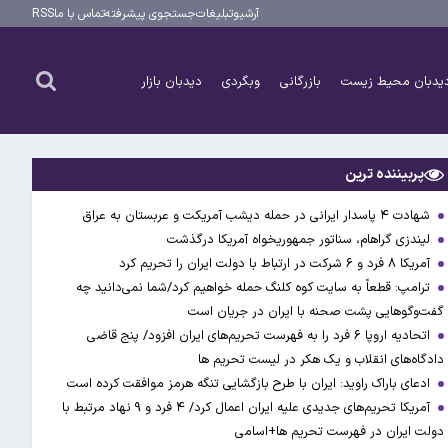
آرشیو
تبلیغات
جستجوی پیشرفته
تماس با ما
RSS
یدبان محیط زیست
بازرگانی
وبگردی
دیدبان بازار
پربیننده ترین
شهادت ۴ پاسدار ایرانی در حمله دیشب آمریکت و عربستان به عراق
لیندزی گراهام، سناتور جمهوریخواه آمریکا درگذشت
آمریکا ۸ فرد و ۶ شرکت در ارتباط با دولت ایران را تحریم کرد
ترامپ: قطعاً به سایت کوه کلنگ حمله خواهیم کرد/شما نمی‌دانید چه
گفت‌وگوهایی پشت صحنه با ایران در جریان است
اتحادیه اروپا ۶ فرد را به فهرست تحریم‌های ایران افزود/ پنج قاضی
دادگاه‌های انقلاب و یک هکر در لیست تحریم ها
ادعای باراک راوید: ایران با طرح بازگشایی تنگه هرمز موافقت کرده است
آمریکا تحریم‌های جدیدی علیه ایران اعمال کرد/ ۴ فرد و ۹ نهاد مرتبط با
دولت ایران در فهرست تحریم ها+اسامی