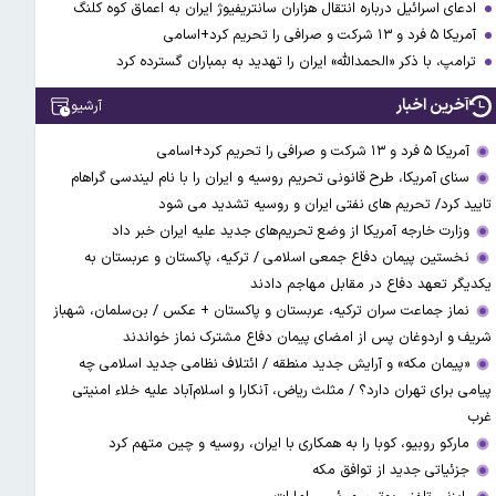
ادعای اسرائیل درباره انتقال هزاران سانتریفیوژ ایران به اعماق کوه کلنگ
آمریکا ۵ فرد و ۱۳ شرکت و صرافی را تحریم کرد+اسامی
ترامپ، با ذکر «الحمدالله» ایران را تهدید به بمباران گسترده کرد
آخرین اخبار
آرشیو
آمریکا ۵ فرد و ۱۳ شرکت و صرافی را تحریم کرد+اسامی
سنای آمریکا، طرح قانونی تحریم روسیه و ایران را با نام لیندسی گراهام
تایید کرد/ تحریم های نفتی ایران و روسیه تشدید می شود
وزارت خارجه آمریکا از وضع تحریم‌های جدید علیه ایران خبر داد
نخستین پیمان دفاع جمعی اسلامی / ترکیه، پاکستان و عربستان به
یکدیگر تعهد دفاع در مقابل مهاجم دادند
نماز جماعت سران ترکیه، عربستان و پاکستان + عکس / بن‌سلمان، شهباز
شریف و اردوغان پس از امضای پیمان دفاع مشترک نماز خواندند
«پیمان مکه» و آرایش جدید منطقه / ائتلاف نظامی جدید اسلامی چه
پیامی برای تهران دارد؟ / مثلث ریاض، آنکارا و اسلام‌آباد علیه خلاء امنیتی
غرب
مارکو روبیو، کوبا را به همکاری با ایران، روسیه و چین متهم کرد
جزئیاتی جدید از توافق مکه