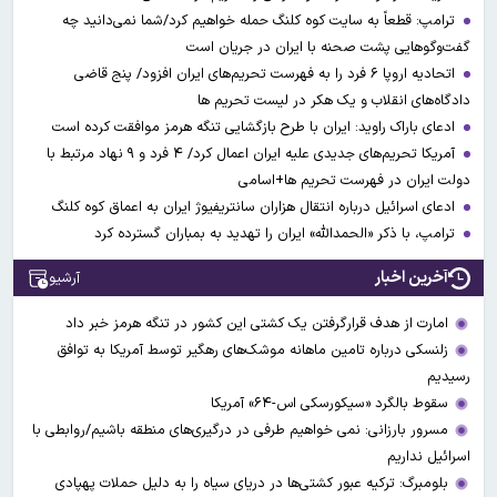
ترامپ: قطعاً به سایت کوه کلنگ حمله خواهیم کرد/شما نمی‌دانید چه
گفت‌وگوهایی پشت صحنه با ایران در جریان است
اتحادیه اروپا ۶ فرد را به فهرست تحریم‌های ایران افزود/ پنج قاضی
دادگاه‌های انقلاب و یک هکر در لیست تحریم ها
ادعای باراک راوید: ایران با طرح بازگشایی تنگه هرمز موافقت کرده است
آمریکا تحریم‌های جدیدی علیه ایران اعمال کرد/ ۴ فرد و ۹ نهاد مرتبط با
دولت ایران در فهرست تحریم ها+اسامی
ادعای اسرائیل درباره انتقال هزاران سانتریفیوژ ایران به اعماق کوه کلنگ
ترامپ، با ذکر «الحمدالله» ایران را تهدید به بمباران گسترده کرد
آخرین اخبار
آرشیو
امارت از هدف قرارگرفتن یک کشتی این کشور در تنگه هرمز خبر داد
زلنسکی درباره تامین ماهانه موشک‌های رهگیر توسط آمریکا به توافق
رسیدیم
سقوط بالگرد «سیکورسکی اس-۶۴» آمریکا
مسرور بارزانی: نمی خواهیم طرفی در درگیری‌های منطقه باشیم/روابطی با
اسرائیل نداریم
بلومبرگ: ترکیه عبور کشتی‌ها در دریای سیاه را به دلیل حملات پهپادی