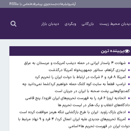
آرشیو
تبلیغات
جستجوی پیشرفته
تماس با ما
RSS
یدبان محیط زیست
بازرگانی
وبگردی
دیدبان بازار
پربیننده ترین
شهادت ۴ پاسدار ایرانی در حمله دیشب آمریکت و عربستان به عراق
لیندزی گراهام، سناتور جمهوریخواه آمریکا درگذشت
آمریکا ۸ فرد و ۶ شرکت در ارتباط با دولت ایران را تحریم کرد
ترامپ: قطعاً به سایت کوه کلنگ حمله خواهیم کرد/شما نمی‌دانید چه
گفت‌وگوهایی پشت صحنه با ایران در جریان است
اتحادیه اروپا ۶ فرد را به فهرست تحریم‌های ایران افزود/ پنج قاضی
دادگاه‌های انقلاب و یک هکر در لیست تحریم ها
ادعای باراک راوید: ایران با طرح بازگشایی تنگه هرمز موافقت کرده است
آمریکا تحریم‌های جدیدی علیه ایران اعمال کرد/ ۴ فرد و ۹ نهاد مرتبط با
دولت ایران در فهرست تحریم ها+اسامی