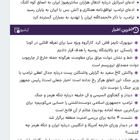
ادعای اسرائیل درباره انتقال هزاران سانتریفیوژ ایران به اعماق کوه کلنگ
ادعای ترامپ: توافق‌نامه همکاری و آتش بس با ایران به پایان رسید
ترامپ، با ذکر «الحمدالله» ایران را تهدید به بمباران گسترده کرد
آخرین اخبار
آرشیو
نیویورک تایمز فاش کرد: کارگروه ویژه سیا برای تفرقه افکنی در کوبا
زلنسکی: دو پالایشگاه روسیه را هدف قرار دادیم
خط و نشان دولت عراق برای مقاومت: هرگونه حمله خارج از چارچوب
دولت مصداق تروریسم است
واکنش کاخ سفید به گزارش واشنگتن پست درباره جدال لفظی ترامپ با
وزیر جنگ: این اتفاق هرگز رخ نداده است؛ اخبار جعلی است/ رئیس جمهور
وزیر جنگ را دوست دارد
دیدار و گفتگوی السیسی و ال خلیفه درباره تنگه هرمز و جنگ
ترامپ: «جمهوری اسلامی دوست‌داشتنی را حسابی می‌کوبیم»؛ برای
بزرگ‌ترین حمله آماده بودیم/ غنائم از آنِ فاتح است
نشست ۴ جانبه برای بررسی امنیت منطقه برگزار شد
در دیدار وزرای خارجه آمریکا و انگلیس درباره ایران و تنگه هرمز چه
گذشت؟