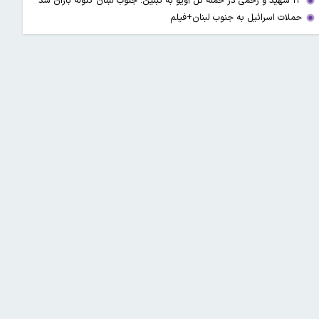
۱۳ شهید و زخمی در حمله تل آویو به تبنین؛ جنوب لبنان گلوله باران شد
حملات اسرائیل به جنوب لبنان+فیلم