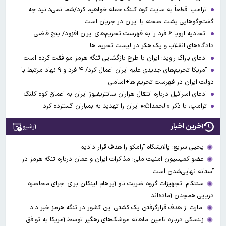
ترامپ: قطعاً به سایت کوه کلنگ حمله خواهیم کرد/شما نمی‌دانید چه
گفت‌وگوهایی پشت صحنه با ایران در جریان است
اتحادیه اروپا ۶ فرد را به فهرست تحریم‌های ایران افزود/ پنج قاضی
دادگاه‌های انقلاب و یک هکر در لیست تحریم ها
ادعای باراک راوید: ایران با طرح بازگشایی تنگه هرمز موافقت کرده است
آمریکا تحریم‌های جدیدی علیه ایران اعمال کرد/ ۴ فرد و ۹ نهاد مرتبط با
دولت ایران در فهرست تحریم ها+اسامی
ادعای اسرائیل درباره انتقال هزاران سانتریفیوژ ایران به اعماق کوه کلنگ
ترامپ، با ذکر «الحمدالله» ایران را تهدید به بمباران گسترده کرد
آخرین اخبار
آرشیو
یحیی سریع: پالایشگاه آرامکو را هدف قرار دادیم
عضو کمیسیون امنیت ملی: مذاکرات ایران و عمان درباره تنگه هرمز در
آستانه نهایی‌شدن است
سنتکام: تجهیزات گروه ضربت ناو آبراهام لینکلن برای اجرای محاصره
دریایی همچنان آماده‌اند
امارت از هدف قرارگرفتن یک کشتی این کشور در تنگه هرمز خبر داد
زلنسکی درباره تامین ماهانه موشک‌های رهگیر توسط آمریکا به توافق