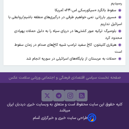
رسیدیم
سقوط بالگرد «سیکورسکی اس-۶۴» آمریکا
مسرور بارزانی: نمی خواهیم طرفی در درگیری‌های منطقه باشیم/روابطی با
اسرائیل نداریم
بلومبرگ: ترکیه عبور کشتی‌ها در دریای سیاه را به دلیل حملات پهپادی
محدود کرد
هیلاری کلینتون: کاخ سفید ترامپ شبیه کاخ‌های صدام در زمان سقوط
است
حملات به عربستان از پایگاه‌های اسرائیلی در سوریه انجام شد
صفحه نخست
سیاسی
اقتصادی
فرهنگی و اجتماعی
ورزشی
سلامت
عکس
کلیه حقوق این سایت محفوظ است و متعلق به وبسایت خبری دیدبان ایران
میباشد
طراحی سایت خبری و خبرگزاری آسام