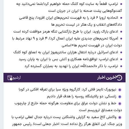
ترامپ: قطعاً به سایت کوه کلنگ حمله خواهیم کرد/شما نمی‌دانید چه
گفت‌وگوهایی پشت صحنه با ایران در جریان است
اتحادیه اروپا ۶ فرد را به فهرست تحریم‌های ایران افزود/ پنج قاضی
دادگاه‌های انقلاب و یک هکر در لیست تحریم ها
ادعای باراک راوید: ایران با طرح بازگشایی تنگه هرمز موافقت کرده است
آمریکا تحریم‌های جدیدی علیه ایران اعمال کرد/ ۴ فرد و ۹ نهاد مرتبط با
دولت ایران در فهرست تحریم ها+اسامی
ادعای اسرائیل درباره انتقال هزاران سانتریفیوژ ایران به اعماق کوه کلنگ
ادعای ترامپ: توافق‌نامه همکاری و آتش بس با ایران به پایان رسید
ترامپ، با ذکر «الحمدالله» ایران را تهدید به بمباران گسترده کرد
آخرین اخبار
آرشیو
نیویورک تایمز فاش کرد: کارگروه ویژه سیا برای تفرقه افکنی در کوبا
زلنسکی: دو پالایشگاه روسیه را هدف قرار دادیم
خط و نشان دولت عراق برای مقاومت: هرگونه حمله خارج از چارچوب
دولت مصداق تروریسم است
واکنش کاخ سفید به گزارش واشنگتن پست درباره جدال لفظی ترامپ با
وزیر جنگ: این اتفاق هرگز رخ نداده است؛ اخبار جعلی است/ رئیس جمهور