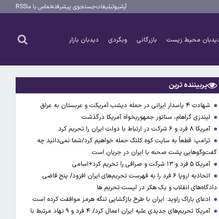
آرشیو
تبلیغات
جستجوی پیشرفته
تماس با ما
RSS
یدبان محیط زیست
بازرگانی
وبگردی
دیدبان بازار
پربیننده ترین
شهادت ۴ پاسدار ایرانی در حمله دیشب آمریکت و عربستان به عراق
لیندزی گراهام، سناتور جمهوریخواه آمریکا درگذشت
آمریکا ۸ فرد و ۶ شرکت در ارتباط با دولت ایران را تحریم کرد
ترامپ: قطعاً به سایت کوه کلنگ حمله خواهیم کرد/شما نمی‌دانید چه
گفت‌وگوهایی پشت صحنه با ایران در جریان است
آمریکا ۵ فرد و ۱۳ شرکت و صرافی را تحریم کرد+اسامی
اتحادیه اروپا ۶ فرد را به فهرست تحریم‌های ایران افزود/ پنج قاضی
دادگاه‌های انقلاب و یک هکر در لیست تحریم ها
ادعای باراک راوید: ایران با طرح بازگشایی تنگه هرمز موافقت کرده است
آمریکا تحریم‌های جدیدی علیه ایران اعمال کرد/ ۴ فرد و ۹ نهاد مرتبط با