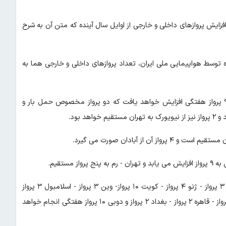
فزایش پروازهای داخلی و خارجی از اوایل سال آینده که متن آن به شرح
 توسط هواپیمایی ملی ایران، تعداد پروازهای داخلی و خارجی هما به
بر اساس برنامه ریزی های انجام شده، پروازهای تهران - نیویورک به ۹ پرواز هفتگی افزایش خواهد یافت که دو پرواز مخصوص حمل بار و
مستقیم.
همچنین، تهران‌ - آتن هفت پرواز که ۴ پرواز آن از آبادان است. زوریخ ۳ پرواز - ژنو ۴ پرواز - کویت ۱۰ پرواز- وین ۳ پرواز - اسلامبول ۳ پرواز
مستقیم - بحرین ۴ پرواز - جده یک پرواز - ابوظبی ۳ پرواز - مسقط ۲ پرواز - قاهره ۲ پرواز - بغداد ۲ پرواز و دوبی ۱۰ پرواز هفتگی انجام خواهد