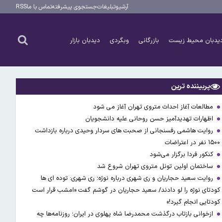
آرشیو
تبلیغات
جستجوی پیشرفته
تماس با ما
RSS
یدبان محیط زیست
بازرگانی
وبگردی
دیدبان بازار
پربیننده ترین
مطالعات آغاز احداث متروی تهران آغاز می شود
اظهارات تهدیدآمیز حسن روحانی علیه دانشجویان
روایت هاشمی رفسنجانی از صحبت های سردار وحیدی درباره بازداشت
۱۵۰۰ نفر در اعتراضات
کنکور فردا برگزار می‌شود
ساختمان اولین تونل متروی تهران شروع شد
روایت سعید حجاریان و ری شهری درباره نوژه؛ ری شهری: توده ای ها
کودتای نوژه را لو دادند/ سعید حجاریان در گوشم گفت «امشب قرار است
کودتایی انجام گیرد!»
ازخوانی بازتاب درگذشت محمدرضا شاه پهلوی در ایران؛ روزنامه‌ها چه