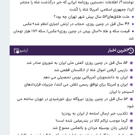
نوشتند؟/ اطلاعات؛ نخستین روزنامه ایرانی که خبر درگذشت شاه را منتشر
کرد/ جمهوری اسلامی: آمریکا شاه را کُشت
علت طلاق‌های۵۳ سال پیش شهر تهران چه بود؟
۴۶ سال قبل در چنین روزی، حجاب در ارتش اجباری اعلام شد+عکس
قیمت سکه و طلا ۲۰سال پیش در چنین روزی+عکس/ سکه ۱۷۲ هزار تومان
شد
آخرین اخبار
آرشیو
۵۶ سال قبل در چنین روزی؛ کفش ملی ایران به شوروی صادر شد
بازپس گرفتن اموال شاه از انگلستان قطعی شد
ایران به دانشجویان آمریکایی بورس تحصیلی می دهد
ایران و آمریکا برای توافق رسمی تلاش می کنند/ جزییات قراردادهای
کسینجر با ایران
۵۲ سال قبل در چنین روزی؛ نیروگاه برق خورشیدی در تهران ساخته می
شود
تکذیب خبر ارسال اسلحه از ایران به رودزیا
گرما موجب تراکم کالا در بندرعباس شده است!
آرایش زنان بوسیله مردان و بالعکس ممنوع شد